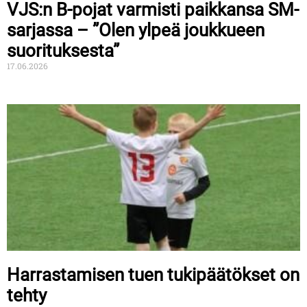
VJS:n B-pojat varmisti paikkansa SM-
sarjassa – ”Olen ylpeä joukkueen
suorituksesta”
17.06.2026
Harrastamisen tuen tukipäätökset on
tehty