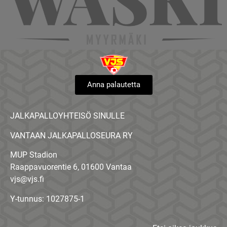
Anna palautetta
JALKAPALLOYHTEISÖ SINULLE
VANTAAN JALKAPALLOSEURA RY
MUP Stadion
Raappavuorentie 6, 01600 Vantaa
vjs@vjs.fi
Y-tunnus: 1027875-1