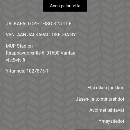
Anna palautetta
JALKAPALLOYHTEISÖ SINULLE
VANTAAN JALKAPALLOSEURA RY
MUP Stadion
Raappavuorentie 6, 01600 Vantaa
vjs@vjs.fi
Y-tunnus: 1027875-1
Etsi oikea joukkue
Jäsen- ja toimintaehdot
Avoimet tehtävät
Yhteystiedot