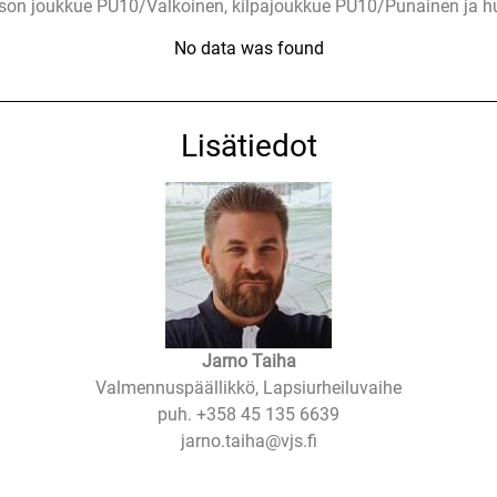
son joukkue PU10/Valkoinen, kilpajoukkue PU10/Punainen ja hu
No data was found
Lisätiedot
Jarno Taiha
Valmennuspäällikkö, Lapsiurheiluvaihe
puh. +358 45 135 6639
jarno.taiha@vjs.fi