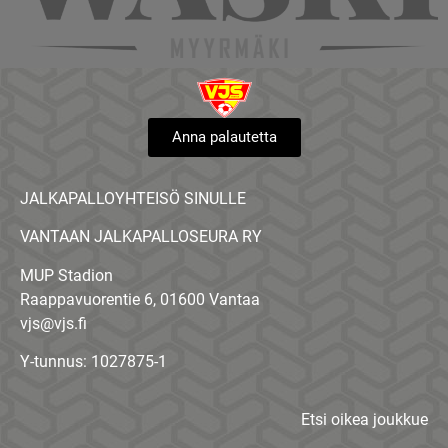
Anna palautetta
JALKAPALLOYHTEISÖ SINULLE
VANTAAN JALKAPALLOSEURA RY
MUP Stadion
Raappavuorentie 6, 01600 Vantaa
vjs@vjs.fi
Y-tunnus: 1027875-1
Etsi oikea joukkue