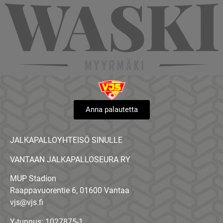
Anna palautetta
JALKAPALLOYHTEISÖ SINULLE
VANTAAN JALKAPALLOSEURA RY
MUP Stadion
Raappavuorentie 6, 01600 Vantaa
vjs@vjs.fi
Y-tunnus: 1027875-1