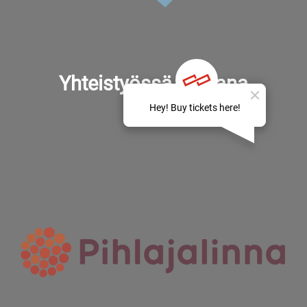
Yhteistyössä mukana