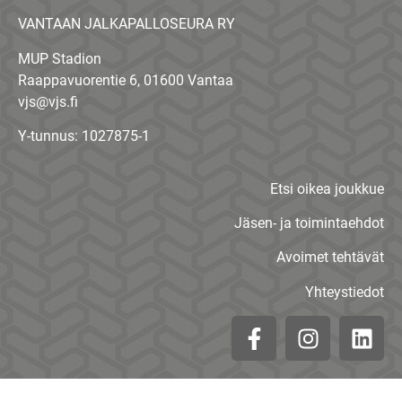
VANTAAN JALKAPALLOSEURA RY
MUP Stadion
Raappavuorentie 6, 01600 Vantaa
vjs@vjs.fi
Y-tunnus: 1027875-1
Etsi oikea joukkue
Jäsen- ja toimintaehdot
Avoimet tehtävät
Yhteystiedot