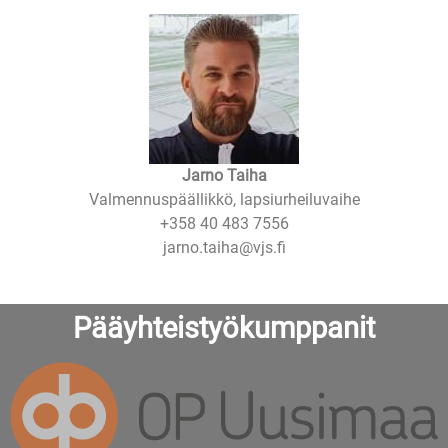
Jarno Taiha
Valmennuspäällikkö, lapsiurheiluvaihe
+358 40 483 7556
jarno.taiha@vjs.fi
Pääyhteistyökumppanit