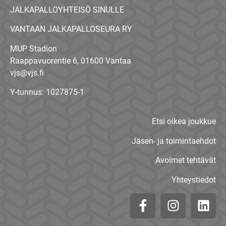
JALKAPALLOYHTEISÖ SINULLE
VANTAAN JALKAPALLOSEURA RY
MUP Stadion
Raappavuorentie 6, 01600 Vantaa
vjs@vjs.fi
Y-tunnus: 1027875-1
Etsi oikea joukkue
Jäsen- ja toimintaehdot
Avoimet tehtävät
Yhteystiedot