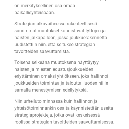
on merkityksellinen osa omaa
paikallisyhteisöään.
Strategian alkuvaiheessa rakenteellisesti
suurimmat muutokset kohdistuvat tyttöjen ja
naisten jalkapalloon, jossa joukkuerakennetta
uudistettiin niin, että se tukee strategian
tavoitteiden saavuttamista.
Toisena selkeänä muutoksena näyttäytyy
naisten ja miesten edustusjoukkueiden
eriyttäminen omaksi yhtiökseen, joka hallinnoi
joukkueiden toimintaa ja taloutta, luoden niille
samalla menestymisen edellytyksiä.
Niin urheilutoiminnassa kuin hallinnon ja
yhteisötoiminnankin osalta käynnistetään useita
strategiaprojekteja, jotka ovat keskeisessä
roolissa strategian tavoitteiden saavuttamisessa.