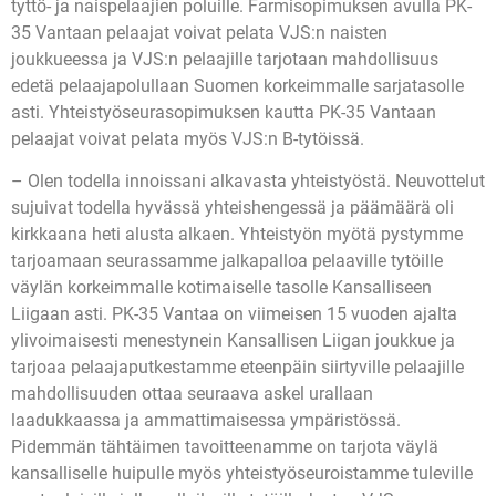
tyttö- ja naispelaajien poluille. Farmisopimuksen avulla PK-
35 Vantaan pelaajat voivat pelata VJS:n naisten
joukkueessa ja VJS:n pelaajille tarjotaan mahdollisuus
edetä pelaajapolullaan Suomen korkeimmalle sarjatasolle
asti. Yhteistyöseurasopimuksen kautta PK-35 Vantaan
pelaajat voivat pelata myös VJS:n B-tytöissä.
– Olen todella innoissani alkavasta yhteistyöstä. Neuvottelut
sujuivat todella hyvässä yhteishengessä ja päämäärä oli
kirkkaana heti alusta alkaen. Yhteistyön myötä pystymme
tarjoamaan seurassamme jalkapalloa pelaaville tytöille
väylän korkeimmalle kotimaiselle tasolle Kansalliseen
Liigaan asti. PK-35 Vantaa on viimeisen 15 vuoden ajalta
ylivoimaisesti menestynein Kansallisen Liigan joukkue ja
tarjoaa pelaajaputkestamme eteenpäin siirtyville pelaajille
mahdollisuuden ottaa seuraava askel urallaan
laadukkaassa ja ammattimaisessa ympäristössä.
Pidemmän tähtäimen tavoitteenamme on tarjota väylä
kansalliselle huipulle myös yhteistyöseuroistamme tuleville