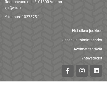
Raappavuorentie 6, 01600 Vantaa
vjs@vjs.fi
Y-tunnus: 1027875-1
Etsi oikea joukkue
Jäsen- ja toimintaehdot
Avoimet tehtävät
Yhteystiedot