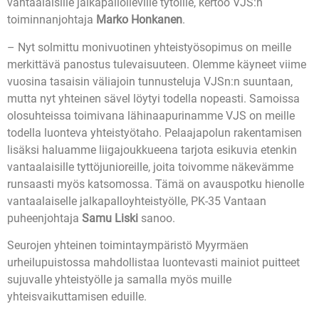
vantaalaisille jalkapalloileville tytöille, kertoo VJS:n
toiminnanjohtaja
Marko Honkanen
.
– Nyt solmittu monivuotinen yhteistyösopimus on meille
merkittävä panostus tulevaisuuteen. Olemme käyneet viime
vuosina tasaisin väliajoin tunnusteluja VJSn:n suuntaan,
mutta nyt yhteinen sävel löytyi todella nopeasti. Samoissa
olosuhteissa toimivana lähinaapurinamme VJS on meille
todella luonteva yhteistyötaho. Pelaajapolun rakentamisen
lisäksi haluamme liigajoukkueena tarjota esikuvia etenkin
vantaalaisille tyttöjunioreille, joita toivomme näkevämme
runsaasti myös katsomossa. Tämä on avauspotku hienolle
vantaalaiselle jalkapalloyhteistyölle, PK-35 Vantaan
puheenjohtaja
Samu Liski
sanoo.
Seurojen yhteinen toimintaympäristö Myyrmäen
urheilupuistossa mahdollistaa luontevasti mainiot puitteet
sujuvalle yhteistyölle ja samalla myös muille
yhteisvaikuttamisen eduille.