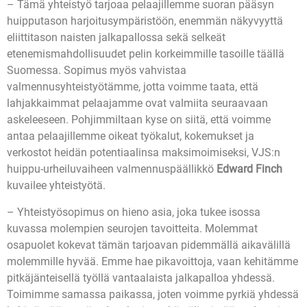
– Tämä yhteistyö tarjoaa pelaajillemme suoran pääsyn
huipputason harjoitusympäristöön, enemmän näkyvyyttä
eliittitason naisten jalkapallossa sekä selkeät
etenemismahdollisuudet pelin korkeimmille tasoille täällä
Suomessa. Sopimus myös vahvistaa
valmennusyhteistyötämme, jotta voimme taata, että
lahjakkaimmat pelaajamme ovat valmiita seuraavaan
askeleeseen. Pohjimmiltaan kyse on siitä, että voimme
antaa pelaajillemme oikeat työkalut, kokemukset ja
verkostot heidän potentiaalinsa maksimoimiseksi, VJS:n
huippu-urheiluvaiheen valmennuspäällikkö
Edward Finch
kuvailee yhteistyötä.
– Yhteistyösopimus on hieno asia, joka tukee isossa
kuvassa molempien seurojen tavoitteita. Molemmat
osapuolet kokevat tämän tarjoavan pidemmällä aikavälillä
molemmille hyvää. Emme hae pikavoittoja, vaan kehitämme
pitkäjänteisellä työllä vantaalaista jalkapalloa yhdessä.
Toimimme samassa paikassa, joten voimme pyrkiä yhdessä