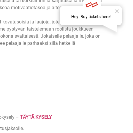
asolla tai korkeammilla sarjatasoilla miesten tai
rkeaa motivaatiotasoa ja aitoa halua tehdä
kovatasoisia ja laajoja, joten peliaika ei tule
omme pystyvän taistelemaan roolista joukkueen
onaisvaltaisesti. Jokaiselle pelaajalle, joka on
e pelaajalle parhaaksi sillä hetkellä.
kokysely –
TÄYTÄ KYSELY
tusjaksolle.