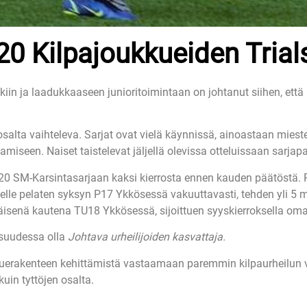
0 Kilpajoukkueiden Trials
iin ja laadukkaaseen junioritoimintaan on johtanut siihen, että 
salta vaihteleva. Sarjat ovat vielä käynnissä, ainoastaan miest
miseen. Naiset taistelevat jäljellä olevissa otteluissaan sarja
0 SM-Karsintasarjaan kaksi kierrosta ennen kauden päätöstä.
elle pelaten syksyn P17 Ykkösessä vakuuttavasti, tehden yli 5
isenä kautena TU18 Ykkösessä, sijoittuen syyskierroksella om
suudessa olla
Johtava urheilijoiden kasvattaja.
kuerakenteen kehittämistä vastaamaan paremmin kilpaurheilun
kuin tyttöjen osalta.