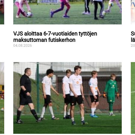
VJS aloittaa 6-7-vuotiaiden tyttöjen
S
maksuttoman futiskerhon
l
04.08.2026
20