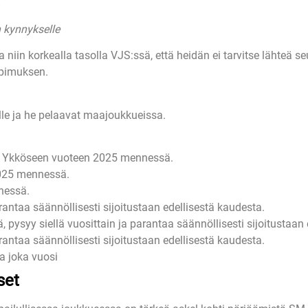
 kynnykselle
illa niin korkealla tasolla VJS:ssä, että heidän ei tarvitse läht
opimuksen.
lle ja he pelaavat maajoukkueissa.
a Ykköseen vuoteen 2025 mennessä.
2025 mennessä.
nessä.
antaa säännöllisesti sijoitustaan edellisestä kaudesta.
syy siellä vuosittain ja parantaa säännöllisesti sijoitustaan 
antaa säännöllisesti sijoitustaan edellisestä kaudesta.
a joka vuosi
set