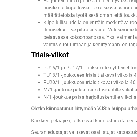
Harjoitteleminen ja pelaaminen hyvässä kilp
naisten jalkapallossa. Jokaisessa seuran h
määrätietoista työtä sekä oman, että jouk
Kilpailullisuudella on erittäin merkittävä r
ilmaiseksi – se pitää ansaita. Valitsemme 
pelaavassa kokoonpanossa. Yksi valmentajien
valmis sitoutumaan ja kehittymään, on tarjol
Trials-viikot
PU16/1 ja PU17/1 -joukkueiden yhteiset trial
TU18/1 -joukkueen trialsit alkavat viikolla 4
PU20/1 -joukkueen trialsit kavat viikolla 46 
M/1 -joukkue palaa harjoituskentille viikoll
N/1 -joukkue palaa harjoituskentille viikolla
Oletko kiinnostunut liittymään VJS:n huippu-ur
Kaikkien pelaajien, jotka ovat kiinnostuneita se
Seuran edustajat valitsevat osallistujat katsastu