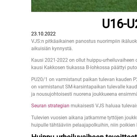
U16-U2
23.10.2022
VJS:n pitkäaikainen panostus nuorimpiin ikäluokk
aikuisiän kynnystä.
Kausi 2021-2022 on ollut huippu-urheiluvaiheen o
kausi Kakkosen tiukassa B-lohkossa päättyi putoa
PU20/1 on varmistanut paikan tulevan kauden P2
on varmistanut SM-karsintapaikan tulevalle kaud
ja nousujohtoisesti nuorena joukkueena ensimmä
Seuran strategian
mukaisesti VJS haluaa tulevai
Tulevien vuosien aikana jatkamme tyttöjen jouk
huipulle tähtääviin pelaajapolkuihin, niin poikien 