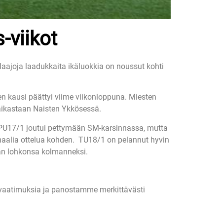
-viikot
laajoja laadukkaita ikäluokkia on noussut kohti
en kausi päättyi viime viikonloppuna. Miesten
paikastaan Naisten Ykkösessä.
 PU17/1 joutui pettymään SM-karsinnassa, mutta
 maalia ottelua kohden. TU18/1 on pelannut hyvin
an lohkonsa kolmanneksi.
 vaatimuksia ja panostamme merkittävästi