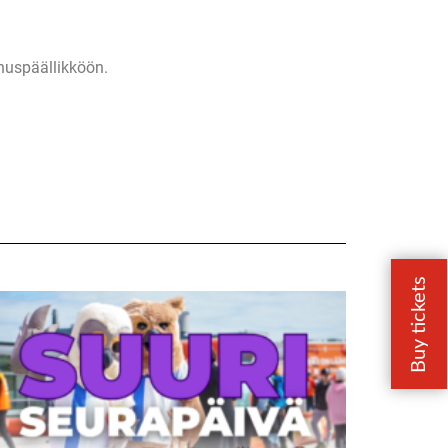
ennuspäällikköön.