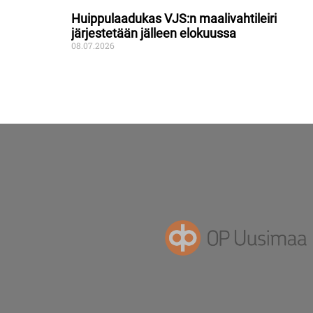
Huippulaadukas VJS:n maalivahtileiri
järjestetään jälleen elokuussa
08.07.2026