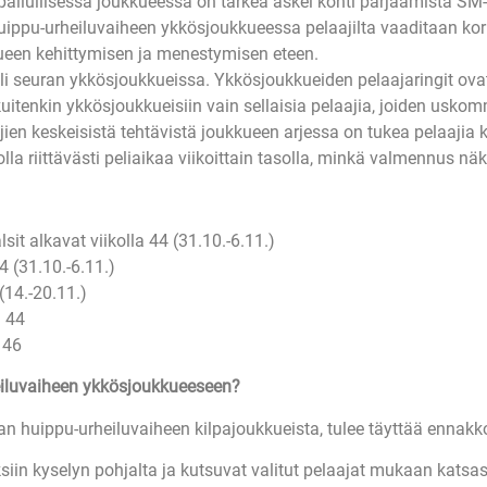
ailullisessa joukkueessa on tärkeä askel kohti pärjäämistä SM-t
uippu-urheiluvaiheen ykkösjoukkueessa pelaajilta vaaditaan ko
kueen kehittymisen ja menestymisen eteen.
ooli seuran ykkösjoukkueissa. Ykkösjoukkueiden pelaajaringit ovat 
kuitenkin ykkösjoukkueisiin vain sellaisia pelaajia, joiden usk
 keskeisistä tehtävistä joukkueen arjessa on tukea pelaajia kok
la riittävästi peliaikaa viikoittain tasolla, minkä valmennus näke
sit alkavat viikolla 44 (31.10.-6.11.)
4 (31.10.-6.11.)
(14.-20.11.)
a 44
 46
heiluvaiheen ykkösjoukkueeseen?
uran huippu-urheiluvaiheen kilpajoukkueista, tulee täyttää ennak
ksiin kyselyn pohjalta ja kutsuvat valitut pelaajat mukaan katsas