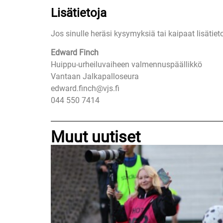
Lisätietoja
Jos sinulle heräsi kysymyksiä tai kaipaat lisäti
Edward Finch
Huippu-urheiluvaiheen valmennuspäällikkö
Vantaan Jalkapalloseura
edward.finch@vjs.fi
044 550 7414
Muut uutiset