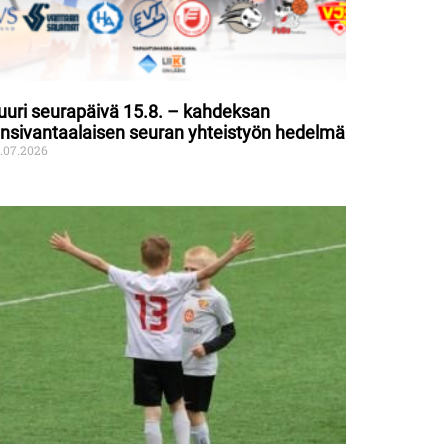
uuri seurapäivä 15.8. – kahdeksan
änsivantaalaisen seuran yhteistyön hedelmä
.07.2026