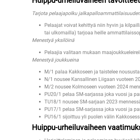
Huippu-urheiluvaiheen tavoitteet
Tarjota pelaajapolku jalkapalloammattilaisuuden
Pelaajat voivat kehittyä niin hyvin ja kilpa
tai ulkomailla) tarjoaa heille ammattilaiss
Menestyä yksilöinä
Pelaajia valitaan mukaan maajoukkueleirei
Menestyä joukkueina
M/1 palaa Kakkoseen ja taistelee nousust
N/1 nousee Kansallinen Liigaan vuoteen 
M/2 nousee Kolmoseen vuoteen 2024 men
PU20/1 pelaa SM-sarjassa joka vuosi ja par
TU18/1 nousee SM-sarjaan 2023 mennessä, py
PU17/1 pelaa SM-sarjassa joka vuosi ja par
PU16/1 sijoittuu yli puolen välin Kakkosess
Huippu-urheiluvaiheen vaatimuk