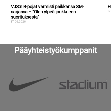
VJS:n B-pojat varmisti paikkansa SM-
H
17
sarjassa – ”Olen ylpeä joukkueen
suorituksesta”
17.06.2026
Pääyhteistyökumppanit