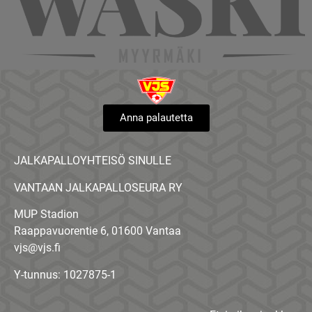
Anna palautetta
JALKAPALLOYHTEISÖ SINULLE
VANTAAN JALKAPALLOSEURA RY
MUP Stadion
Raappavuorentie 6, 01600 Vantaa
vjs@vjs.fi
Y-tunnus: 1027875-1