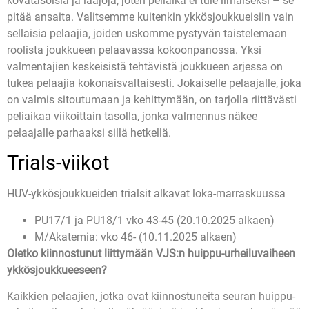
kovatasoisia ja laajoja, joten peliaika ei tule ilmaiseksi – se
pitää ansaita. Valitsemme kuitenkin ykkösjoukkueisiin vain
sellaisia pelaajia, joiden uskomme pystyvän taistelemaan
roolista joukkueen pelaavassa kokoonpanossa. Yksi
valmentajien keskeisistä tehtävistä joukkueen arjessa on
tukea pelaajia kokonaisvaltaisesti. Jokaiselle pelaajalle, joka
on valmis sitoutumaan ja kehittymään, on tarjolla riittävästi
peliaikaa viikoittain tasolla, jonka valmennus näkee
pelaajalle parhaaksi sillä hetkellä.
Trials-viikot
HUV-ykkösjoukkueiden trialsit alkavat loka-marraskuussa
PU17/1 ja PU18/1 vko 43-45 (20.10.2025 alkaen)
M/Akatemia: vko 46- (10.11.2025 alkaen)
Oletko kiinnostunut liittymään VJS:n huippu-urheiluvaiheen
ykkösjoukkueeseen?
Kaikkien pelaajien, jotka ovat kiinnostuneita seuran huippu-