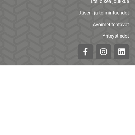
Etsi oikea joukkue
Jäsen- ja toimintaehdot
Avoimet tehtävät
Yhteystiedot