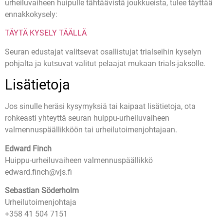
urheiluvaiheen huipulle tähtäävistä joukkueista, tulee täyttää
ennakkokysely:
TÄYTÄ KYSELY TÄÄLLÄ
Seuran edustajat valitsevat osallistujat trialseihin kyselyn
pohjalta ja kutsuvat valitut pelaajat mukaan trials-jaksolle.
Lisätietoja
Jos sinulle heräsi kysymyksiä tai kaipaat lisätietoja, ota
rohkeasti yhteyttä seuran huippu-urheiluvaiheen
valmennuspäällikköön tai urheilutoimenjohtajaan.
Edward Finch
Huippu-urheiluvaiheen valmennuspäällikkö
edward.finch@vjs.fi
Sebastian Söderholm
Urheilutoimenjohtaja
+358 41 504 7151