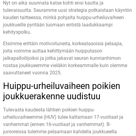
Nyt on aika suunnata katse kohti ensi kautta ja
tulevaisuutta. Seuramme uusi strategia potkaistaan käyntiin
kauden taitteessa, minkä pohjalta huippu-urheiluvaiheen
joukkueille pyritään luomaan entistä laadukkaampi
kehityspolku.
Etsimme erittäin motivoituneita, korkeatasoisia pelaajia,
joita voimme auttaa kehittymään huipputason
jalkapalloilijoiksi ja jotka jakavat seuran kunnianhimon
nostaa joukkueemme vieläkin korkeammalle kuin olemme
saavuttaneet vuonna 2025.
Huippu-urheiluvaiheen poikien
joukkuerakenne uudistuu
Tulevasta kaudesta lähtien poikien huippu-
urheiluvaiheemme (HUV) tulee kattamaan 17-vuotiaat ja
vanhemmat (ennen 16-vuotiaat ja vanhemmat). B-
junioreissa tulemme pelaamaan kahdella joukkueella