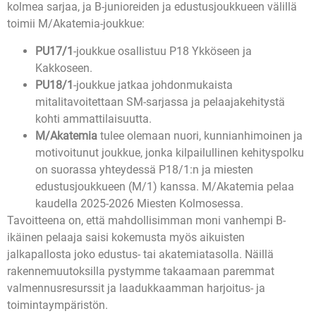
kolmea sarjaa, ja B-junioreiden ja edustusjoukkueen välillä
toimii M/Akatemia-joukkue:
PU17/1
-joukkue osallistuu P18 Ykköseen ja
Kakkoseen.
PU18/1
-joukkue jatkaa johdonmukaista
mitalitavoitettaan SM-sarjassa ja pelaajakehitystä
kohti ammattilaisuutta.
M/Akatemia
tulee olemaan nuori, kunnianhimoinen ja
motivoitunut joukkue, jonka kilpailullinen kehityspolku
on suorassa yhteydessä P18/1:n ja miesten
edustusjoukkueen (M/1) kanssa. M/Akatemia pelaa
kaudella 2025-2026 Miesten Kolmosessa.
Tavoitteena on, että mahdollisimman moni vanhempi B-
ikäinen pelaaja saisi kokemusta myös aikuisten
jalkapallosta joko edustus- tai akatemiatasolla. Näillä
rakennemuutoksilla pystymme takaamaan paremmat
valmennusresurssit ja laadukkaamman harjoitus- ja
toimintaympäristön.