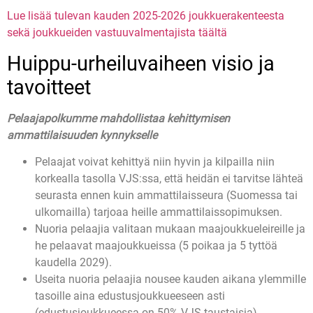
Lue lisää tulevan kauden 2025-2026 joukkuerakenteesta
sekä joukkueiden vastuuvalmentajista täältä
Huippu-urheiluvaiheen visio ja
tavoitteet
Pelaajapolkumme mahdollistaa kehittymisen
ammattilaisuuden kynnykselle
Pelaajat voivat kehittyä niin hyvin ja kilpailla niin
korkealla tasolla VJS:ssa, että heidän ei tarvitse lähteä
seurasta ennen kuin ammattilaisseura (Suomessa tai
ulkomailla) tarjoaa heille ammattilaissopimuksen.
Nuoria pelaajia valitaan mukaan maajoukkueleireille ja
he pelaavat maajoukkueissa (5 poikaa ja 5 tyttöä
kaudella 2029).
Useita nuoria pelaajia nousee kauden aikana ylemmille
tasoille aina edustusjoukkueeseen asti
(edustusjoukkueessa on 50% VJS-taustaisia).