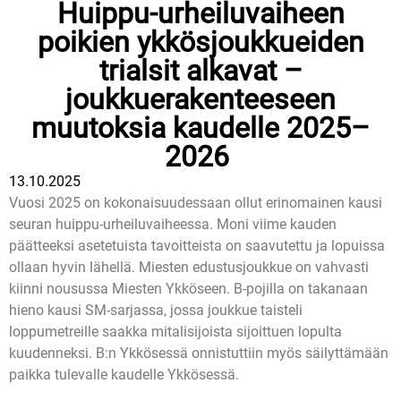
Huippu-urheiluvaiheen
poikien ykkösjoukkueiden
trialsit alkavat –
joukkuerakenteeseen
muutoksia kaudelle 2025–
2026
13.10.2025
Vuosi 2025 on kokonaisuudessaan ollut erinomainen kausi
seuran huippu-urheiluvaiheessa. Moni viime kauden
päätteeksi asetetuista tavoitteista on saavutettu ja lopuissa
ollaan hyvin lähellä. Miesten edustusjoukkue on vahvasti
kiinni nousussa Miesten Ykköseen. B-pojilla on takanaan
hieno kausi SM-sarjassa, jossa joukkue taisteli
loppumetreille saakka mitalisijoista sijoittuen lopulta
kuudenneksi. B:n Ykkösessä onnistuttiin myös säilyttämään
paikka tulevalle kaudelle Ykkösessä.