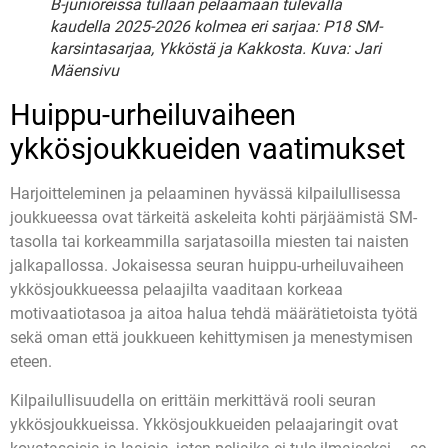
B-junioreissa tullaan pelaamaan tulevalla
kaudella 2025-2026 kolmea eri sarjaa: P18 SM-
karsintasarjaa, Ykköstä ja Kakkosta. Kuva: Jari
Mäensivu
Huippu-urheiluvaiheen
ykkösjoukkueiden vaatimukset
Harjoitteleminen ja pelaaminen hyvässä kilpailullisessa
joukkueessa ovat tärkeitä askeleita kohti pärjäämistä SM-
tasolla tai korkeammilla sarjatasoilla miesten tai naisten
jalkapallossa. Jokaisessa seuran huippu-urheiluvaiheen
ykkösjoukkueessa pelaajilta vaaditaan korkeaa
motivaatiotasoa ja aitoa halua tehdä määrätietoista työtä
sekä oman että joukkueen kehittymisen ja menestymisen
eteen.
Kilpailullisuudella on erittäin merkittävä rooli seuran
ykkösjoukkueissa. Ykkösjoukkueiden pelaajaringit ovat