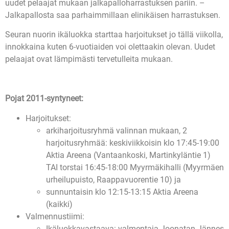
uudet pelaajat mukaan jalkapalloharrastuksen pariin. –
Jalkapallosta saa parhaimmillaan elinikäisen harrastuksen.
Seuran nuorin ikäluokka starttaa harjoitukset jo tällä viikolla,
innokkaina kuten 6-vuotiaiden voi olettaakin olevan. Uudet
pelaajat ovat lämpimästi tervetulleita mukaan.
Pojat 2011-syntyneet:
Harjoitukset:
arkiharjoitusryhmä valinnan mukaan, 2
harjoitusryhmää: keskiviikkoisin klo 17:45-19:00
Aktia Areena (Vantaankoski, Martinkyläntie 1)
TAI torstai 16:45-18:00 Myyrmäkihalli (Myyrmäen
urheilupuisto, Raappavuorentie 10) ja
sunnuntaisin klo 12:15-13:15 Aktia Areena
(kaikki)
Valmennustiimi:
Ikäluokkavastaava: valmentaja Joonatan Jännes