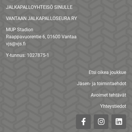
JALKAPALLOYHTEISÖ SINULLE
VANTAAN JALKAPALLOSEURA RY
MUP Stadion
Raappavuorentie 6, 01600 Vantaa
vjs@vjs.fi
Y-tunnus: 1027875-1
Etsi oikea joukkue
Jäsen- ja toimintaehdot
Avoimet tehtävät
Yhteystiedot