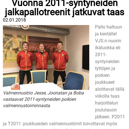
Vuonna 2011-syntyneiden
jalkapallotreenit jatkuvat taas
02.01.2018
Pallo haltuun
ja kentälle!
VJS:n nuorin
ikäluokka eli
2011-
syntyneiden
tyttöjen ja
poikien
joukkueet
aloittavat tällä
Valmennustrio Jesse, Joonatan ja Boba
viikolla taas
vastaavat 2011-syntyneiden poikien
harjoittelun
valmennustoiminnasta.
joulutauon
jälkeen. P2011
ja T2011 -joukkueiden valmennustiimit toivottavat myös