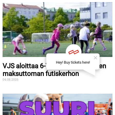
VJS aloittaa 6-7-vuotiaiden tyttöjen
maksuttoman futiskerhon
04.08.2026