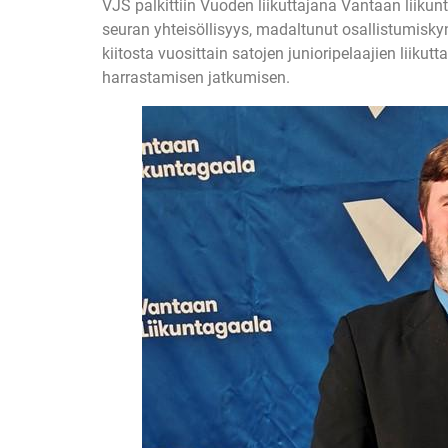
VJS palkittiin Vuoden liikuttajana Vantaan liiku
seuran yhteisöllisyys, madaltunut osallistumis
kiitosta vuosittain satojen junioripelaajien lii
harrastamisen jatkumisen.