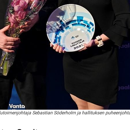
lutoimenjohtaja Sebastian Söderholm ja hallituksen puheenjoh