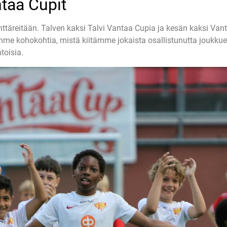
ntaa Cupit
täreitään. Talven kaksi Talvi Vantaa Cupia ja kesän kaksi Van
mme kohokohtia, mistä kiitämme jokaista osallistunutta joukkuet
toisia.