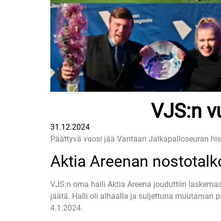
VJS:n v
31.12.2024
Päättyvä vuosi jää Vantaan Jalkapalloseuran hist
Aktia Areenan nostotalk
VJS:n oma halli Aktia Areena jouduttiin laskemaan
jäätä. Halli oli alhaalla ja suljettuna muutama
4.1.2024.