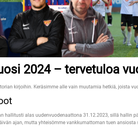
uosi 2024 – tervetuloa vu
orian kirjoihin. Keräsimme alle vain muutamia hetkiä, joista v
oot
 hallitusti alas uudenvuodenaattona 31.12.2023, sillä hallin pää
n päivän ajan, mutta yhteisömme vankkumattoman tuen ansiosta 