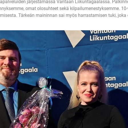
ntapalveluiden järjestämässä Vantaan Liikuntagaalassa. Palkinn
kynnyksemme, omat olosuhteet sekä kilpailumenestyksemme. 10-v
kuttamisesta. Tärkeän maininnan sai myös harrastamisen tuki, jok