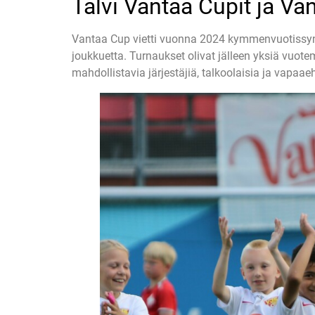
Talvi Vantaa Cupit ja Va
Vantaa Cup vietti vuonna 2024 kymmenvuotissynt
joukkuetta. Turnaukset olivat jälleen yksiä vuote
mahdollistavia järjestäjiä, talkoolaisia ja vapaaeh