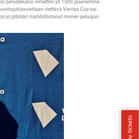
on perusteluiksi nimettiin yli 1500 jäsenemme
uotisjuhlavuottaan viettävä Vantaa Cup sai
a on jo pitkään mahdollistanut monen pelaajan