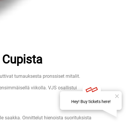
i Cupista
ttivat turnauksesta pronssiset mitalit.
nsimmäisellä viikolla. VJS osallistui
lle saakka. Onnittelut hienoista suorituksista