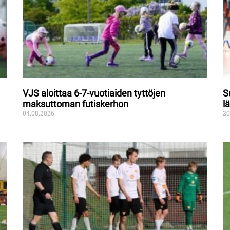
VJS aloittaa 6-7-vuotiaiden tyttöjen
S
maksuttoman futiskerhon
l
04.08.2026
20