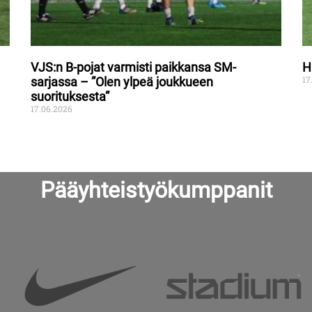
VJS:n B-pojat varmisti paikkansa SM-
H
17
sarjassa – ”Olen ylpeä joukkueen
suorituksesta”
17.06.2026
Pääyhteistyökumppanit