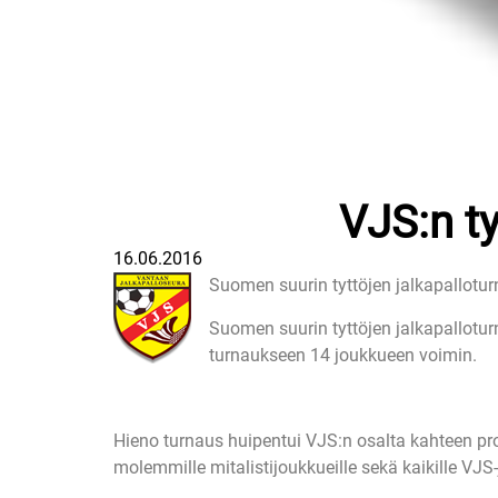
VJS:n ty
16.06.2016
Suomen suurin tyttöjen jalkapalloturn
Suomen suurin tyttöjen jalkapallotur
turnaukseen 14 joukkueen voimin.
Hieno turnaus huipentui VJS:n osalta kahteen prons
molemmille mitalistijoukkueille sekä kaikille VJS