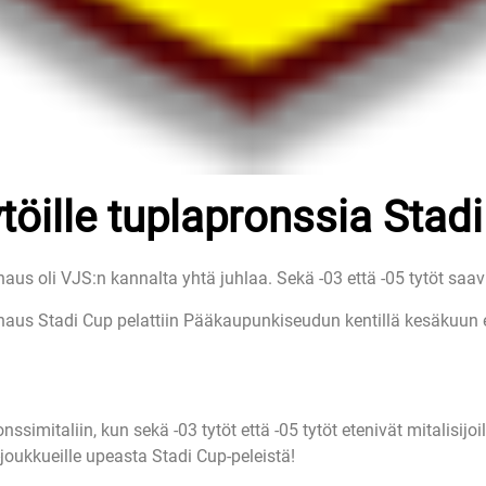
töille tuplapronssia Stad
aus oli VJS:n kannalta yhtä juhlaa. Sekä -03 että -05 tytöt saavu
naus Stadi Cup pelattiin Pääkaupunkiseudun kentillä kesäkuun e
simitaliin, kun sekä -03 tytöt että -05 tytöt etenivät mitalisijoi
-joukkueille upeasta Stadi Cup-peleistä!