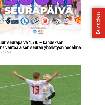
uuri seurapäivä 15.8. – kahdeksan
änsivantaalaisen seuran yhteistyön hedelmä
.07.2026