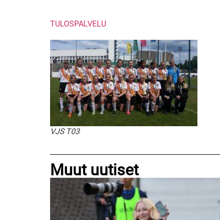
TULOSPALVELU
VJS T03
Muut uutiset