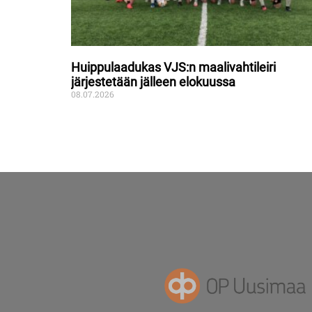
Huippulaadukas VJS:n maalivahtileiri
järjestetään jälleen elokuussa
08.07.2026