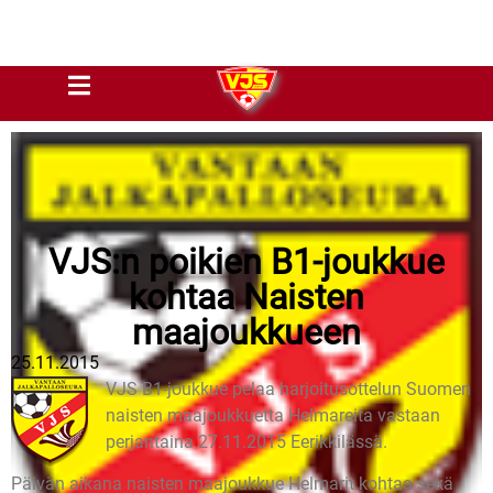
VJS:n poikien B1-joukkue
kohtaa Naisten
maajoukkueen
25.11.2015
VJS B1-joukkue pelaa harjoitusottelun Suomen
naisten maajoukkuetta Helmareita vastaan
perjantaina 27.11.2015 Eerikkilässä.
Päivän aikana naisten maajoukkue Helmarit kohtaa sekä