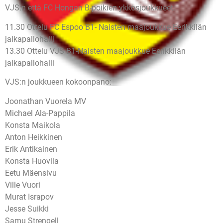
VJS:n että FC Hongan B-poikien ykkösjoukkueet:
11.30 Ottelu FC Espoo B1- Naisten maajoukkue Eerikkilän
jalkapallohalli
13.30 Ottelu VJS B1-Naisten maajoukkue Eerikkilän
jalkapallohalli
VJS:n joukkueen kokoonpano:
Joonathan Vuorela MV
Michael Ala-Pappila
Konsta Maikola
Anton Heikkinen
Erik Antikainen
Konsta Huovila
Eetu Mäensivu
Ville Vuori
Murat Israpov
Jesse Suikki
Samu Strengell