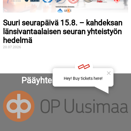
Suuri seurapäivä 15.8. – kahdeksan
länsivantaalaisen seuran yhteistyön
hedelmä
20.07.2026
Pääyhteistyökumppanit