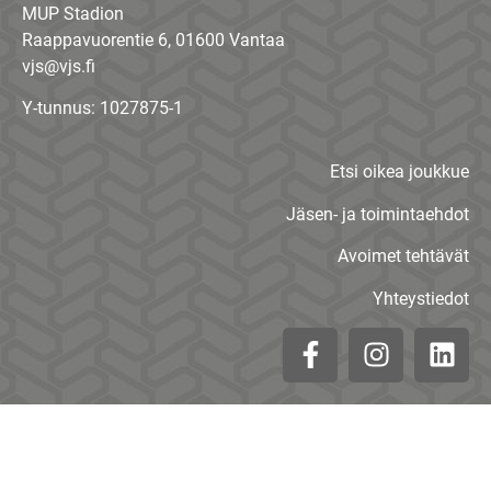
MUP Stadion
Raappavuorentie 6, 01600 Vantaa
vjs@vjs.fi
Y-tunnus: 1027875-1
Etsi oikea joukkue
Jäsen- ja toimintaehdot
Avoimet tehtävät
Yhteystiedot