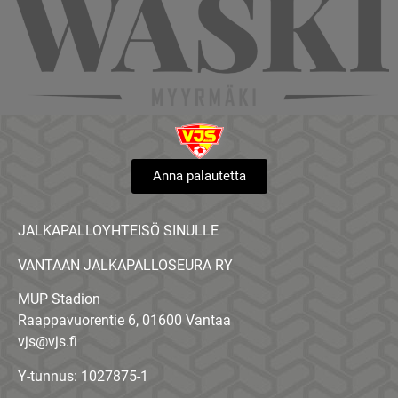
Anna palautetta
JALKAPALLOYHTEISÖ SINULLE
VANTAAN JALKAPALLOSEURA RY
MUP Stadion
Raappavuorentie 6, 01600 Vantaa
vjs@vjs.fi
Y-tunnus: 1027875-1