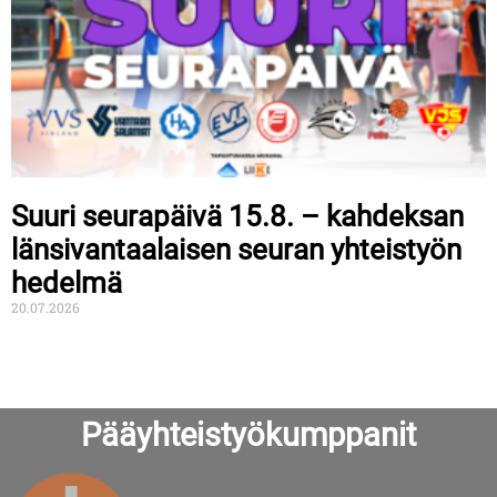
Suuri seurapäivä 15.8. – kahdeksan
länsivantaalaisen seuran yhteistyön
hedelmä
20.07.2026
Pääyhteistyökumppanit