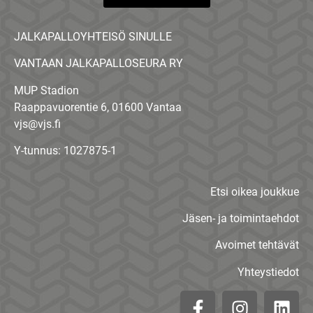
JALKAPALLOYHTEISÖ SINULLE
VANTAAN JALKAPALLOSEURA RY
MUP Stadion
Raappavuorentie 6, 01600 Vantaa
vjs@vjs.fi
Y-tunnus: 1027875-1
Etsi oikea joukkue
Jäsen- ja toimintaehdot
Avoimet tehtävät
Yhteystiedot