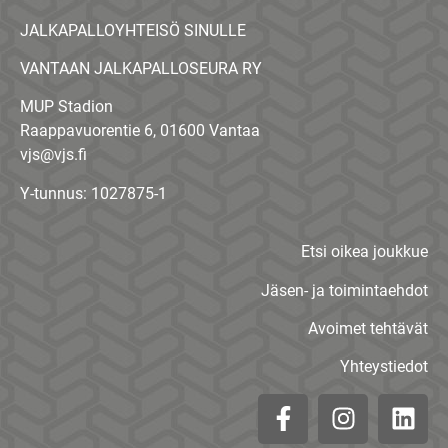
JALKAPALLOYHTEISÖ SINULLE
VANTAAN JALKAPALLOSEURA RY
MUP Stadion
Raappavuorentie 6, 01600 Vantaa
vjs@vjs.fi
Y-tunnus: 1027875-1
Etsi oikea joukkue
Jäsen- ja toimintaehdot
Avoimet tehtävät
Yhteystiedot