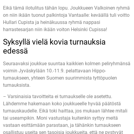
Eikä tämä ilotulitus tähän lopu. Joukkueen Valkoinen ryhmä
on niin ikään tuonut palkintoja Vantaalle: keväällä tuli voitto
Hullari Cupista ja heinäkuussa ryhmä nappasi
harrastesarjan niin ikään voiton Helsinki Cupissa!
Syksyllä vielä kovia turnauksia
edessä
Seuraavaksi joukkue suuntaa kaikkien kolmen peliryhmänsä
voimin Jyväskylään 10.-11.9. pelattavaan Hippo-
turnaukseen, yhteen Suomen suurimmista tyttöpuolen
turnauksista.
– Varsinaisia tavoitteita ei turnaukselle ole asetettu.
Lähdemme hakemaan koko joukkueelle hyvää päätöstä
turnauskaudelle. Eikä toki haittaa, jos mukaan lähtee mitali
tai useampikin. Moni vastustaja kuitenkin syttyy meitä
vastaan esittämään parastaan, ja tähänkin turnaukseen
osallistuu useita sen tasoisia joukkueita, että ne pystyvät