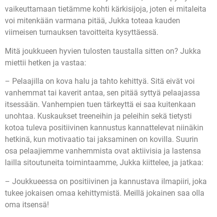
vaikeuttamaan tietämme kohti kärkisijoja, joten ei mitaleita
voi mitenkään varmana pitää, Jukka toteaa kauden
viimeisen turnauksen tavoitteita kysyttäessä.
Mitä joukkueen hyvien tulosten taustalla sitten on? Jukka
miettii hetken ja vastaa:
– Pelaajilla on kova halu ja tahto kehittyä. Sitä eivät voi
vanhemmat tai kaverit antaa, sen pitää syttyä pelaajassa
itsessään. Vanhempien tuen tärkeyttä ei saa kuitenkaan
unohtaa. Kuskaukset treeneihin ja peleihin sekä tietysti
kotoa tuleva positiivinen kannustus kannattelevat niinäkin
hetkinä, kun motivaatio tai jaksaminen on kovilla. Suurin
osa pelaajiemme vanhemmista ovat aktiivisia ja lastensa
lailla sitoutuneita toimintaamme, Jukka kiittelee, ja jatkaa:
– Joukkueessa on positiivinen ja kannustava ilmapiiri, joka
tukee jokaisen omaa kehittymistä. Meillä jokainen saa olla
oma itsensä!