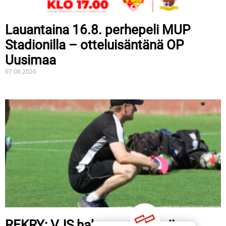
Lauantaina 16.8. perhepeli MUP
Stadionilla – otteluisäntänä OP
Uusimaa
07.08.2026
REKRY: VJS hakee valmentajia