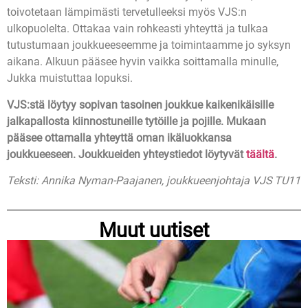
toivotetaan lämpimästi tervetulleeksi myös VJS:n
ulkopuolelta. Ottakaa vain rohkeasti yhteyttä ja tulkaa
tutustumaan joukkueeseemme ja toimintaamme jo syksyn
aikana. Alkuun pääsee hyvin vaikka soittamalla minulle,
Jukka muistuttaa lopuksi.
VJS:stä löytyy sopivan tasoinen joukkue kaikenikäisille
jalkapallosta kiinnostuneille tytöille ja pojille. Mukaan
pääsee ottamalla yhteyttä oman ikäluokkansa
joukkueeseen. Joukkueiden yhteystiedot löytyvät
täältä
.
Teksti: Annika Nyman-Paajanen, joukkueenjohtaja VJS TU11
Muut uutiset