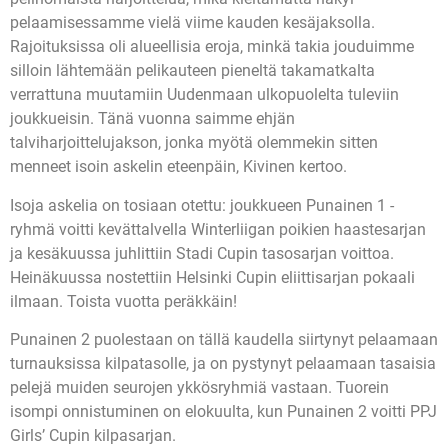
pelaamisessamme vielä viime kauden kesäjaksolla.
Rajoituksissa oli alueellisia eroja, minkä takia jouduimme
silloin lähtemään pelikauteen pieneltä takamatkalta
verrattuna muutamiin Uudenmaan ulkopuolelta tuleviin
joukkueisin. Tänä vuonna saimme ehjän
talviharjoittelujakson, jonka myötä olemmekin sitten
menneet isoin askelin eteenpäin, Kivinen kertoo.
Isoja askelia on tosiaan otettu: joukkueen Punainen 1 -
ryhmä voitti kevättalvella Winterliigan poikien haastesarjan
ja kesäkuussa juhlittiin Stadi Cupin tasosarjan voittoa.
Heinäkuussa nostettiin Helsinki Cupin eliittisarjan pokaali
ilmaan. Toista vuotta peräkkäin!
Punainen 2 puolestaan on tällä kaudella siirtynyt pelaamaan
turnauksissa kilpatasolle, ja on pystynyt pelaamaan tasaisia
pelejä muiden seurojen ykkösryhmiä vastaan. Tuorein
isompi onnistuminen on elokuulta, kun Punainen 2 voitti PPJ
Girls’ Cupin kilpasarjan.