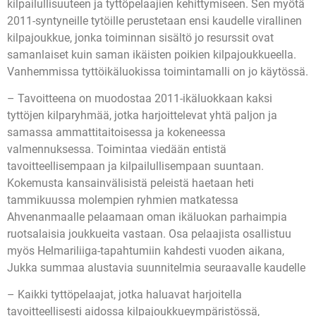
kilpailullisuuteen ja tyttöpelaajien kehittymiseen. Sen myötä
2011-syntyneille tytöille perustetaan ensi kaudelle virallinen
kilpajoukkue, jonka toiminnan sisältö jo resurssit ovat
samanlaiset kuin saman ikäisten poikien kilpajoukkueella.
Vanhemmissa tyttöikäluokissa toimintamalli on jo käytössä.
– Tavoitteena on muodostaa 2011-ikäluokkaan kaksi
tyttöjen kilparyhmää, jotka harjoittelevat yhtä paljon ja
samassa ammattitaitoisessa ja kokeneessa
valmennuksessa. Toimintaa viedään entistä
tavoitteellisempaan ja kilpailullisempaan suuntaan.
Kokemusta kansainvälisistä peleistä haetaan heti
tammikuussa molempien ryhmien matkatessa
Ahvenanmaalle pelaamaan oman ikäluokan parhaimpia
ruotsalaisia joukkueita vastaan. Osa pelaajista osallistuu
myös Helmariliiga-tapahtumiin kahdesti vuoden aikana,
Jukka summaa alustavia suunnitelmia seuraavalle kaudelle
– Kaikki tyttöpelaajat, jotka haluavat harjoitella
tavoitteellisesti aidossa kilpajoukkueympäristössä,