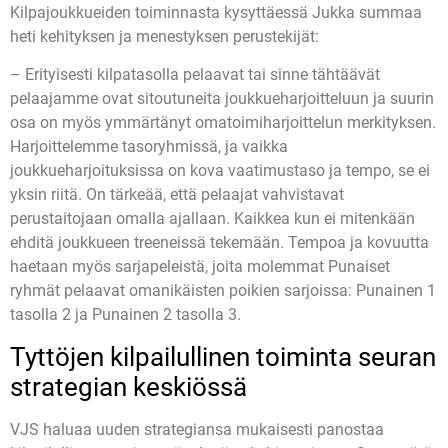
Kilpajoukkueiden toiminnasta kysyttäessä Jukka summaa
heti kehityksen ja menestyksen perustekijät:
– Erityisesti kilpatasolla pelaavat tai sinne tähtäävät
pelaajamme ovat sitoutuneita joukkueharjoitteluun ja suurin
osa on myös ymmärtänyt omatoimiharjoittelun merkityksen.
Harjoittelemme tasoryhmissä, ja vaikka
joukkueharjoituksissa on kova vaatimustaso ja tempo, se ei
yksin riitä. On tärkeää, että pelaajat vahvistavat
perustaitojaan omalla ajallaan. Kaikkea kun ei mitenkään
ehditä joukkueen treeneissä tekemään. Tempoa ja kovuutta
haetaan myös sarjapeleistä, joita molemmat Punaiset
ryhmät pelaavat omanikäisten poikien sarjoissa: Punainen 1
tasolla 2 ja Punainen 2 tasolla 3.
Tyttöjen kilpailullinen toiminta seuran
strategian keskiössä
VJS haluaa uuden strategiansa mukaisesti panostaa