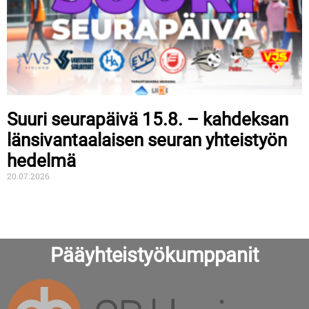
Suuri seurapäivä 15.8. – kahdeksan
länsivantaalaisen seuran yhteistyön
hedelmä
20.07.2026
Pääyhteistyökumppanit