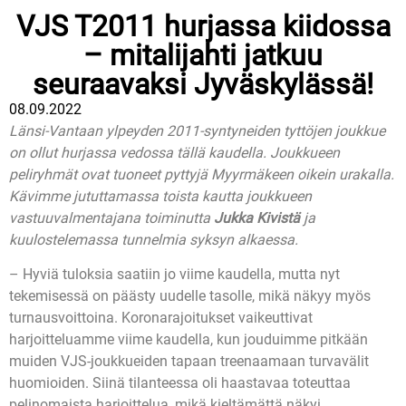
VJS T2011 hurjassa kiidossa
– mitalijahti jatkuu
seuraavaksi Jyväskylässä!
08.09.2022
Länsi-Vantaan ylpeyden 2011-syntyneiden tyttöjen joukkue
on ollut hurjassa vedossa tällä kaudella. Joukkueen
peliryhmät ovat tuoneet pyttyjä Myyrmäkeen oikein urakalla.
Kävimme jututtamassa toista kautta joukkueen
vastuuvalmentajana toiminutta
Jukka Kivistä
ja
kuulostelemassa tunnelmia syksyn alkaessa.
– Hyviä tuloksia saatiin jo viime kaudella, mutta nyt
tekemisessä on päästy uudelle tasolle, mikä näkyy myös
turnausvoittoina. Koronarajoitukset vaikeuttivat
harjoitteluamme viime kaudella, kun jouduimme pitkään
muiden VJS-joukkueiden tapaan treenaamaan turvavälit
huomioiden. Siinä tilanteessa oli haastavaa toteuttaa
pelinomaista harjoittelua, mikä kieltämättä näkyi