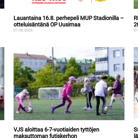
Lauantaina 16.8. perhepeli MUP Stadionilla –
R
otteluisäntänä OP Uusimaa
2
07.08.2026
07
VJS aloittaa 6-7-vuotiaiden tyttöjen
S
maksuttoman futiskerhon
l