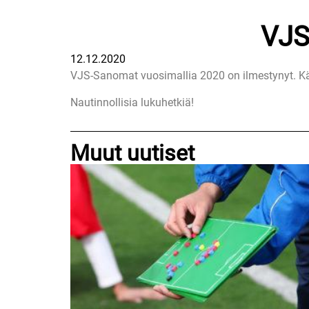
VJS
12.12.2020
VJS-Sanomat vuosimallia 2020 on ilmestynyt. K
Nautinnollisia lukuhetkiä!
Muut uutiset