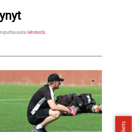
ynyt
 niputtavasta
lehdestä
.