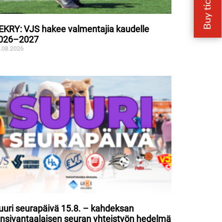
EKRY: VJS hakee valmentajia kaudelle
026–2027
.08.2026
uuri seurapäivä 15.8. – kahdeksan
änsivantaalaisen seuran yhteistyön hedelmä