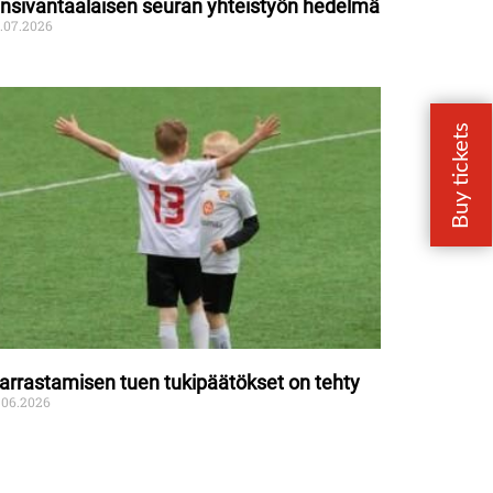
änsivantaalaisen seuran yhteistyön hedelmä
.07.2026
arrastamisen tuen tukipäätökset on tehty
.06.2026