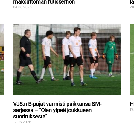
maksuttoman futiskerhon
l
04.08.2026
20
VJS:n B-pojat varmisti paikkansa SM-
H
17
sarjassa – ”Olen ylpeä joukkueen
suorituksesta”
17.06.2026