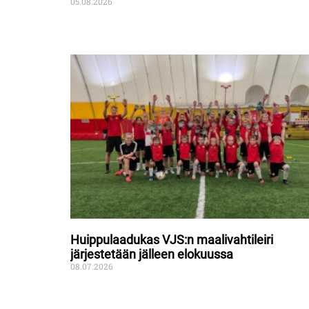
05.08.2026
Huippulaadukas VJS:n maalivahtileiri
järjestetään jälleen elokuussa
08.07.2026