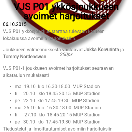
VJS P01 ykkösjoukkueen
avoimet harjoitukset
06.10.2015
VJS P01 ykkösjoukkue starttaa tulevaan kauteen
lokakuussa avoimilla harjoituksilla.
Joukkueen valmennuksesta vastaavat
Jukka Koivurinta
ja
250px
Tommy Nordenswan
VJS P01-1 joukkueen avoimet harjoitukset seuraavan
aikataulun mukaisesti
ma 19.10 klo 16.30-18.00 MUP Stadion
ti 20.10 klo 18.45-20.15 MUP Stadion
pe 23.10 klo 17.45-19.30 MUP Stadion
ma 26.10 klo 16.30-18.00 MUP Stadion
ti 27.10 klo 18.45-20.15 MUP Stadion
pe 30.10 klo 17.45-19.30 MUP Stadion
Tiedustelut ja ilmoittautumiset avoimiin harjoituksiin