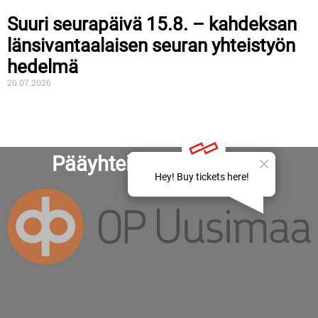
Suuri seurapäivä 15.8. – kahdeksan
länsivantaalaisen seuran yhteistyön
hedelmä
20.07.2026
Pääyhteistyökumppanit