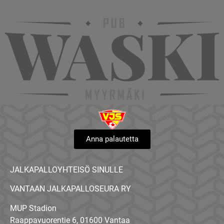
Anna palautetta
JALKAPALLOYHTEISÖ SINULLE
VANTAAN JALKAPALLOSEURA RY
MUP Stadion
Raappavuorentie 6, 01600 Vantaa