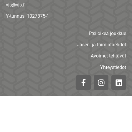
vjs@vjs.fi
Y-tunnus: 1027875-1
Etsi oikea joukkue
Jäsen- ja toimintaehdot
Avoimet tehtävät
Yhteystiedot