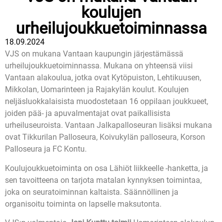
koulujen
urheilujoukkuetoiminnassa
18.09.2024
VJS on mukana Vantaan kaupungin järjestämässä
urheilujoukkuetoiminnassa. Mukana on yhteensä viisi
Vantaan alakoulua, jotka ovat Kytöpuiston, Lehtikuusen,
Mikkolan, Uomarinteen ja Rajakylän koulut. Koulujen
neljäsluokkalaisista muodostetaan 16 oppilaan joukkueet,
joiden pää- ja apuvalmentajat ovat paikallisista
urheiluseuroista. Vantaan Jalkapalloseuran lisäksi mukana
ovat Tikkurilan Palloseura, Koivukylän palloseura, Korson
Palloseura ja FC Kontu.
Koulujoukkuetoiminta on osa Lähiöt liikkeelle -hanketta, ja
sen tavoitteena on tarjota matalan kynnyksen toimintaa,
joka on seuratoiminnan kaltaista. Säännöllinen ja
organisoitu toiminta on lapselle maksutonta.