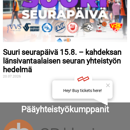
Suuri seurapäivä 15.8. – kahdeksan
länsivantaalaisen seuran yhteistyön
hedelmä
20.07.2026
Pääyhteistyökumppanit