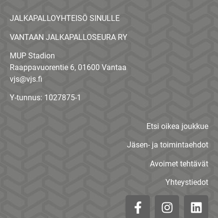
JALKAPALLOYHTEISÖ SINULLE
VANTAAN JALKAPALLOSEURA RY
MUP Stadion
Raappavuorentie 6, 01600 Vantaa
vjs@vjs.fi
Y-tunnus: 1027875-1
Etsi oikea joukkue
Jäsen- ja toimintaehdot
Avoimet tehtävät
Yhteystiedot