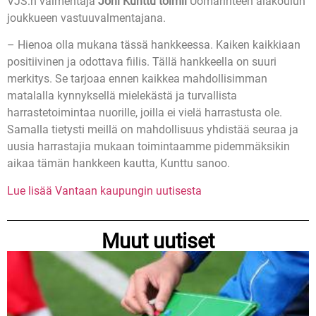
VJS:n valmentaja
Joni Kunttu toimii
Uomarinteen alakoulun
joukkueen vastuuvalmentajana.
– Hienoa olla mukana tässä hankkeessa. Kaiken kaikkiaan
positiivinen ja odottava fiilis. Tällä hankkeella on suuri
merkitys. Se tarjoaa ennen kaikkea mahdollisimman
matalalla kynnyksellä mielekästä ja turvallista
harrastetoimintaa nuorille, joilla ei vielä harrastusta ole.
Samalla tietysti meillä on mahdollisuus yhdistää seuraa ja
uusia harrastajia mukaan toimintaamme pidemmäksikin
aikaa tämän hankkeen kautta, Kunttu sanoo.
Lue lisää Vantaan kaupungin uutisesta
Muut uutiset