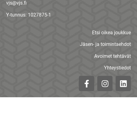
vjs@vjs.fi
Y-tunnus: 1027875-1
Etsi oikea joukkue
Jäsen- ja toimintaehdot
Avoimet tehtävät
Yhteystiedot