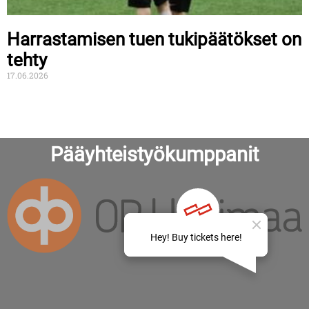
Harrastamisen tuen tukipäätökset on
tehty
17.06.2026
Pääyhteistyökumppanit