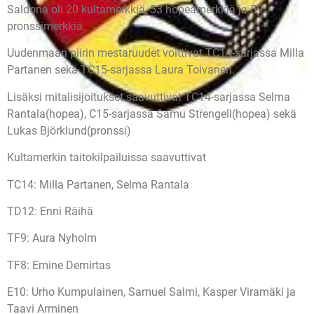
Saldona oli 20 kultamerkkiä, 53 hopeamerkkiä ja 59
pronssimerkkiä.
Uudenmaan piirin mestaruudet voittivat TC14-sarjassa Milla
Partanen sekä TC15-sarjassa Laura Toivanen.
Lisäksi mitalisijoitukset saavuttivat TC14-sarjassa Selma
Rantala(hopea), C15-sarjassa Samu Strengell(hopea) sekä
Lukas Björklund(pronssi)
Kultamerkin taitokilpailuissa saavuttivat
TC14: Milla Partanen, Selma Rantala
TD12: Enni Räihä
TF9: Aura Nyholm
TF8: Emine Demirtas
E10: Urho Kumpulainen, Samuel Salmi, Kasper Viramäki ja
Taavi Arminen