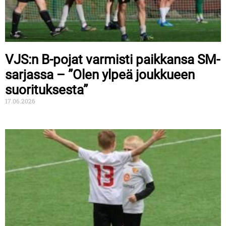
VJS:n B-pojat varmisti paikkansa SM-
sarjassa – ”Olen ylpeä joukkueen
suorituksesta”
17.06.2026