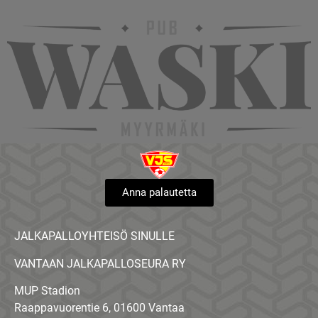
Anna palautetta
JALKAPALLOYHTEISÖ SINULLE
VANTAAN JALKAPALLOSEURA RY
MUP Stadion
Raappavuorentie 6, 01600 Vantaa