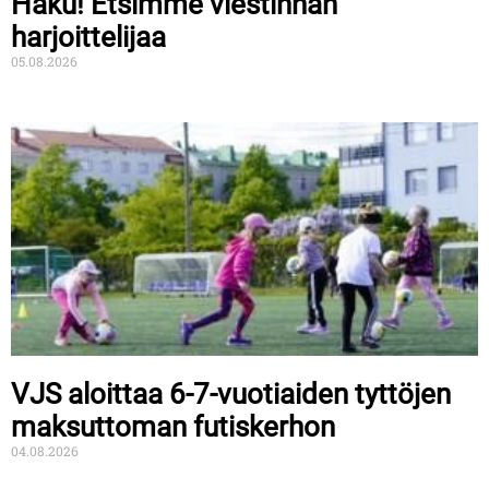
Haku! Etsimme viestinnän
harjoittelijaa
05.08.2026
VJS aloittaa 6-7-vuotiaiden tyttöjen
maksuttoman futiskerhon
04.08.2026