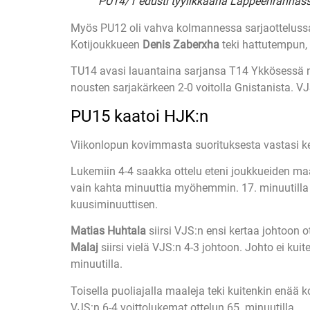
PU14/1 edusti tyylikkäänä Lappeenrannassa j
Myös PU12 oli vahva kolmannessa sarjaotteluss
Kotijoukkueen
Denis Zaberxha
teki hattutempun,
TU14 avasi lauantaina sarjansa T14 Ykkösessä ni
nousten sarjakärkeen 2-0 voitolla Gnistanista. V
PU15 kaatoi HJK:n
Viikonlopun kovimmasta suorituksesta vastasi ken
Lukemiin 4-4 saakka ottelu eteni joukkueiden maa
vain kahta minuuttia myöhemmin. 17. minuutilla H
kuusiminuuttisen.
Matias Huhtala
siirsi VJS:n ensi kertaa johtoon 
Malaj
siirsi vielä VJS:n 4-3 johtoon. Johto ei k
minuutilla.
Toisella puoliajalla maaleja teki kuitenkin enää 
VJS:n 6-4 voittolukemat ottelun 65. minuutilla.