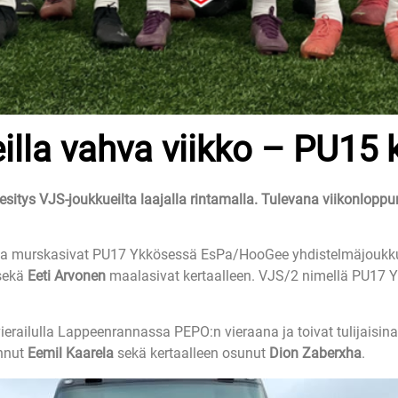
illa vahva viikko – PU15 
esitys VJS-joukkueilta laajalla rintamalla. Tulevana viikonlopp
jotka murskasivat PU17 Ykkösessä EsPa/HooGee yhdistelmäjoukk
sekä
Eeti Arvonen
maalasivat kertaalleen. VJS/2 nimellä PU17 Y
ilulla Lappeenrannassa PEPO:n vieraana ja toivat tulijaisina V
annut
Eemil Kaarela
sekä kertaalleen osunut
Dion Zaberxha
.