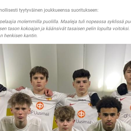
nnollisesti tyytyväinen joukkueensa suoritukseen:
pelaajia molemmilla puolilla. Maaleja tuli nopeassa syklissä puoli
en tason kokoajan ja käänsivät tasaisen pelin lopulta voitoksi. 
n henkisen kantin.