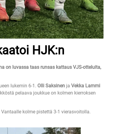
kaatoi HJK:n
una on luvassa taas runsas kattaus VJS-otteluita,
ueen lukemin 6-1.
Olli Saksinen
ja
Vekka Lammi
kköstä pelaava joukkue on kolmen kierroksen
antaalle kolme pistettä 3-1 vierasvoitolla.