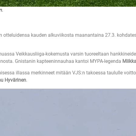
n.
en otteluidensa kauden alkuviikosta maanantaina 27.3. kohdate
 muassa Veikkausliiga-kokemusta varsin tuoreeltaan hankkineid
anosta. Gnistanin kapteeninnauhaa kantoi MYPA-legenda
Miikk
misessa illassa merkinneet mitään VJS:n takoessa taululle voitt
u Hyvärinen
.