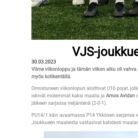
VJS-joukkue
30.03.2023
Viime viikonloppu ja tämän viikon alku oli vahva 
myös kotikentällä.
Onnistuneen viikonlopun aloittivat U16 pojat, 
iskivät molemmat kaksi maalia ja
Amos Avidan
jälkeen sarjassa neljäntenä (2-0-1).
PU14/1 kävi avaamassa P14 Ykkösen sarjansa viera
Joukkueen maaleista vastasivat kahdesti maal