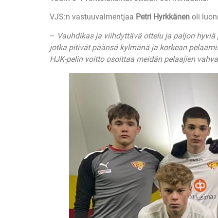
VJS:n vastuuvalmentjaa
Petri Hyrkkänen
oli luo
–
Vauhdikas ja viihdyttävä ottelu ja paljon hyviä 
jotka pitivät päänsä kylmänä ja korkean pelaamis
HJK-pelin voitto osoittaa meidän pelaajien vahva