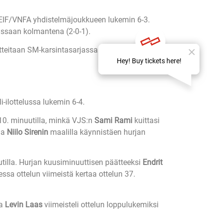
EIF/VNFA yhdistelmäjoukkueen lukemin 6-3.
assaan kolmantena (2-0-1).
tteitaan SM-karsintasarjassa sunnuntaina,
-ilottelussa lukemin 6-4.
 10. minuutilla, minkä VJS:n
Sami Rami
kuittasi
la
Niilo Sirenin
maalilla käynnistäen hurjan
utilla. Hurjan kuusiminuuttisen päätteeksi
Endrit
ssa ottelun viimeistä kertaa ottelun 37.
ja
Levin Laas
viimeisteli ottelun loppulukemiksi