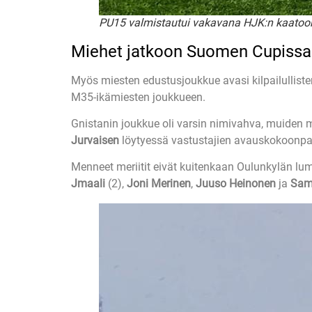
PU15 valmistautui vakavana HJK:n kaatoo
Miehet jatkoon Suomen Cupissa
Myös miesten edustusjoukkue avasi kilpailullist
M35-ikämiesten joukkueen.
Gnistanin joukkue oli varsin nimivahva, muiden
Jurvaisen
löytyessä vastustajien avauskokoonp
Menneet meriitit eivät kuitenkaan Oulunkylän lu
Jmaali
(2),
Joni Merinen
,
Juuso Heinonen
ja
Sam