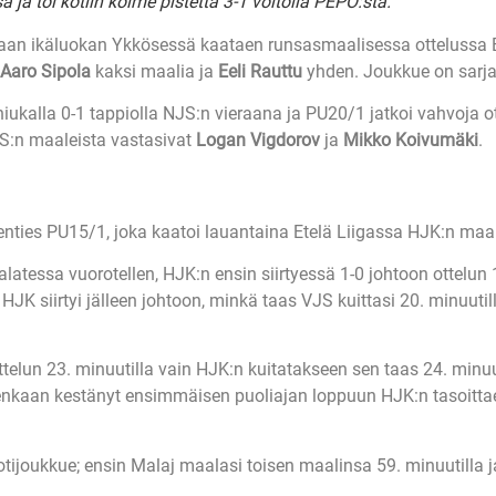
a toi kotiin kolme pistettä 3-1 voitolla PEPO:sta.
aan ikäluokan Ykkösessä kaataen runsasmaalisessa ottelussa 
Aaro Sipola
kaksi maalia ja
Eeli Rauttu
yhden. Joukkue on sarj
ukalla 0-1 tappiolla NJS:n vieraana ja PU20/1 jatkoi vahvoja o
JS:n maaleista vastasivat
Logan Vigdorov
ja
Mikko Koivumäki
.
ties PU15/1, joka kaatoi lauantaina Etelä Liigassa HJK:n maali
latessa vuorotellen, HJK:n ensin siirtyessä 1-0 johtoon ottelun
JK siirtyi jälleen johtoon, minkä taas VJS kuittasi 20. minuutil
ottelun 23. minuutilla vain HJK:n kuitatakseen sen taas 24. minu
uitenkaan kestänyt ensimmäisen puoliajan loppuun HJK:n tasoittae
kotijoukkue; ensin Malaj maalasi toisen maalinsa 59. minuutilla 