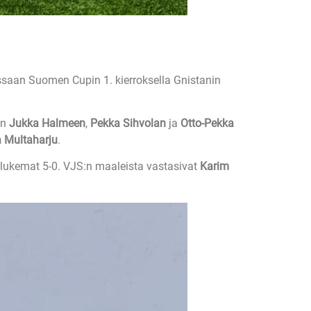
ssaan Suomen Cupin 1. kierroksella Gnistanin
en
Jukka Halmeen
,
Pekka Sihvolan
ja
Otto-Pekka
a Multaharju
.
olukemat 5-0. VJS:n maaleista vastasivat
Karim