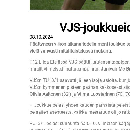
VJS-joukkueid
08.10.2024
Päättyneen viikon aikana todella moni joukkue sai
vielä vahvasti mitalitaistelussa mukana.
T12 Liiga Etelässä VJS päätti kautensa tappioon 
maalit viimeisteli hattutempullaan
Janiyah Mc Br
VJS:n TU13/1 saavutti jälleen isoja asioita, kun 
VJS:n kymmenen pisteen päähän kakkoseksi sijo
Olivia Aaltonen
(32’) ja
Vilma Luostarinen
(70’, 70
– Joukkue pelasi yhden kauden parhaista peleistä.
pelaajien asenteesta, vaikka mestaruus oli jo r
PU13/1 pelasi sunnuntaina 6.10. viimeisen sarja