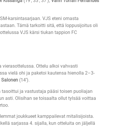
er Kissanga
(19’, 33’, 37’),
Vann Torran Fernandes
8 SM-karsintasarjaan. VJS eteni omasta
aan. Tämä tarkoitti sitä, että loppusijoitus oli
usottelussa VJS kärsi tiukan tappion FC
ierasottelussa. Ottelu alkoi vahvasti
ssa vielä ohi ja paketoi kautensa hienolla 2–3-
a Salonen
(14’).
asoittui ja vastustaja pääsi toisen puoliajan
sti. Olisihan se toisaalta ollut tylsää voittaa
rtoo.
emmat joukkueet kamppailevat mitalisijoista.
lä sarjassa 4. sijalla, kun otteluita on jäljellä