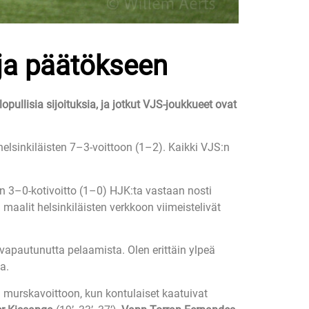
oja päätökseen
pullisia sijoituksia, ja jotkut VJS-joukkueet ovat
elsinkiläisten 7–3-voittoon (1–2). Kaikki VJS:n
ain 3–0-kotivoitto (1–0) HJK:ta vastaan nosti
 maalit helsinkiläisten verkkoon viimeistelivät
 vapautunutta pelaamista. Olen erittäin ylpeä
a.
murskavoittoon, kun kontulaiset kaatuivat