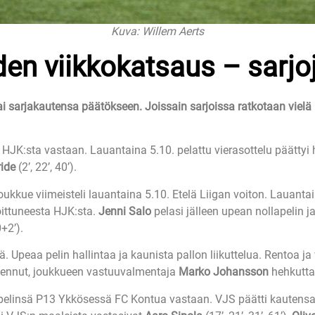
Kuva: Willem Aerts
en viikkokatsaus – sarj
 sarjakautensa päätökseen. Joissain sarjoissa ratkotaan vielä lo
HJK:sta vastaan. Lauantaina 5.10. pelattu vierasottelu päättyi h
ide
(2’, 22’, 40’).
joukkue viimeisteli lauantaina 5.10. Etelä Liigan voiton. Lauant
ittuneesta HJK:sta.
Jenni Salo
pelasi jälleen upean nollapelin ja
+2’).
 Upeaa pelin hallintaa ja kaunista pallon liikuttelua. Rentoa ja
atkennut, joukkueen vastuuvalmentaja
Marko Johansson
hehkutta
pelinsä P13 Ykkösessä FC Kontua vastaan. VJS päätti kautensa 