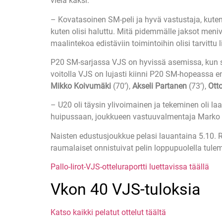
vielä kaksi.
– Kovatasoinen SM-peli ja hyvä vastustaja, kuten 
kuten olisi haluttu. Mitä pidemmälle jaksot menivä
maalintekoa edistäviin toimintoihin olisi tarvitt
P20 SM-sarjassa VJS on hyvissä asemissa, kun sar
voitolla VJS on lujasti kiinni P20 SM-hopeassa e
Mikko Koivumäki
(70’),
Akseli Partanen
(73’),
Ott
– U20 oli täysin ylivoimainen ja tekeminen oli l
huipussaan, joukkueen vastuuvalmentaja Marko
Naisten edustusjoukkue pelasi lauantaina 5.10. Ra
raumalaiset onnistuivat pelin loppupuolella tulem
Pallo-Iirot-VJS-otteluraportti luettavissa täällä
Vkon 40 VJS-tuloksia
Katso kaikki pelatut ottelut täältä