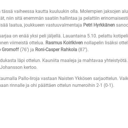
tässä vaiheessa kautta kuuluukin olla. Molempien jaksojen alut o
t, niin sitä enemmän saatiin hallintaa ja pelattiin erinomaisesti
u lisää laatua, joukkueen vastuuvalmentaja
Petri Hyrkkänen
sanoo
jaa on enää yksi peli jäljellä. Lauantaina 5.10. pelattu kotipe
nnen viimeistä ottelua.
Rasmus Koirikiven
nollapelin lisäksi ottel
o Gromoff
(76’) ja
Roni-Casper Rahkola
(87’).
aadukasta läpi ottelun. Kauniita maaleja ja mahtavaa yhteistyöt
 Johansson kertoo.
umalla Pallo-Iiroja vastaan Naisten Ykkösen sarjaottelun. Vaikka
aan rinnalle ja ohi päättäen ottelun numeroihin 2-1 (0-1).