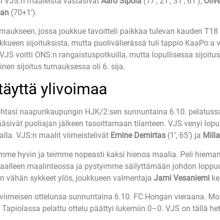
i VJS:n maaleista vastasivat
Aaro Sipola
(17’, 21’, 31’, 61’),
Oliv
man
(70+1’).
turnaukseen, jossa joukkue tavoitteli paikkaa tulevan kauden T1
en sijoituksista, mutta puolivälierässä tuli tappio KaaPo:a vast
ä VJS voitti ONS:n rangaistuspotkuilla, mutta lopullisessa sijoit
en sijoitus turnauksessa oli 6. sija.
täyttä ylivoimaa
htasi naapurikaupungin HJK/2:sen sunnuntaina 6.10. pelatussa v
ääsivät puoliajan jälkeen tasoittamaan tilanteen. VJS venyi lopu
lla. VJS:n maalit viimeistelivät
Emine Demirtas
(1’, 65’) ja
Mill
mme hyvin ja teimme nopeasti kaksi hienoa maalia. Peli hieman t
taalleen maalinteossa ja pystyimme säilyttämään johdon loppuun a
äkin vähän sykkeet ylös, joukkueen valmentaja
Jami Vesaniemi
ke
viimeisen ottelunsa sunnuntaina 6.10. FC Hongan vieraana. Mol
apiolassa pelattu ottelu päättyi lukemiin 0–0. VJS on tällä hetkel