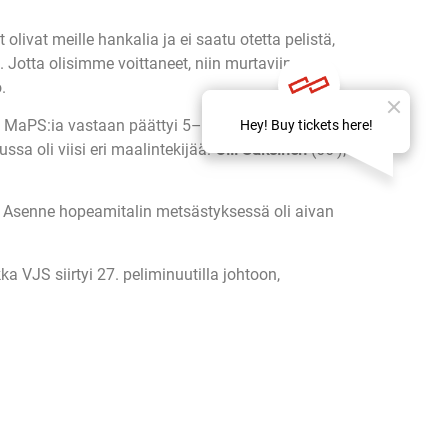
livat meille hankalia ja ei saatu otetta pelistä,
. Jotta olisimme voittaneet, niin murtaviin ja
.
li MaPS:ia vastaan päättyi 5–0-voittoon (0–0) ja
ussa oli viisi eri maalintekijää:
Olli Saksinen
(66’),
ä. Asenne hopeamitalin metsästyksessä oli aivan
 VJS siirtyi 27. peliminuutilla johtoon,