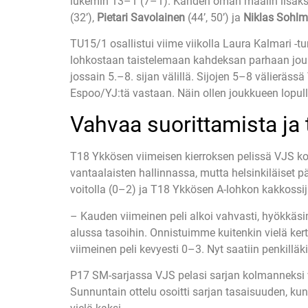
lukemin 13–1 (7–1). Kahden oman maalin lisäks
(32’),
Pietari Savolainen
(44’, 50’) ja
Niklas Sohl
TU15/1 osallistui viime viikolla Laura Kalmari -
lohkostaan taistelemaan kahdeksan parhaan joukkue
jossain 5.–8. sijan välillä. Sijojen 5–8 välieräss
Espoo/YJ:tä vastaan. Näin ollen joukkueen lopullin
Vahvaa suorittamista ja 
T18 Ykkösen viimeisen kierroksen pelissä VJS ko
vantaalaisten hallinnassa, mutta helsinkiläiset p
voitolla (0–2) ja T18 Ykkösen A-lohkon kakkossija
– Kauden viimeinen peli alkoi vahvasti, hyökkäsi
alussa tasoihin. Onnistuimme kuitenkin vielä ker
viimeinen peli kevyesti 0–3. Nyt saatiin penkill
P17 SM-sarjassa VJS pelasi sarjan kolmanneksi 
Sunnuntain ottelu osoitti sarjan tasaisuuden, kun T