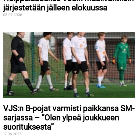
järjestetään jälleen elokuussa
08.07.2026
VJS:n B-pojat varmisti paikkansa SM-
sarjassa – ”Olen ylpeä joukkueen
suorituksesta”
17.06.2026