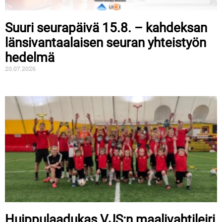
Suuri seurapäivä 15.8. – kahdeksan
länsivantaalaisen seuran yhteistyön
hedelmä
20.07.2026
Huippulaadukas VJS:n maalivahtileiri