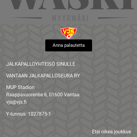
Anna palautetta
JALKAPALLOYHTEISÖ SINULLE
VANTAAN JALKAPALLOSEURA RY
MUP Stadion
Raappavuorentie 6, 01600 Vantaa
vjs@vjs.fi
Y-tunnus: 1027875-1
Etsi oikea joukkue