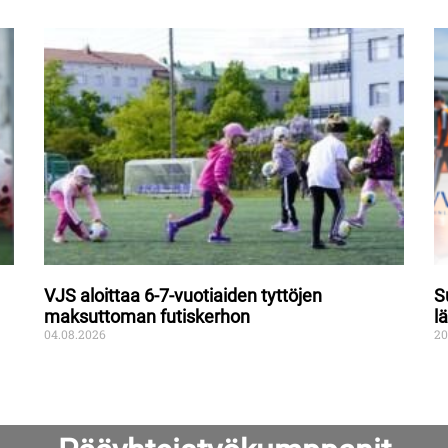
VJS aloittaa 6-7-vuotiaiden tyttöjen
S
maksuttoman futiskerhon
l
04.08.2026
20