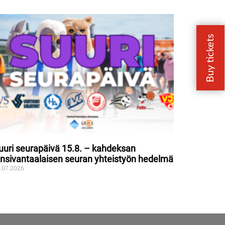
uuri seurapäivä 15.8. – kahdeksan
änsivantaalaisen seuran yhteistyön hedelmä
.07.2026