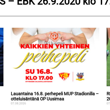
S – EBK 26.9.2020 klo 17
Lauantaina 16.8. perhepeli MUP Stadionilla –
R
otteluisäntänä OP Uusimaa
2
07.08.2026
07