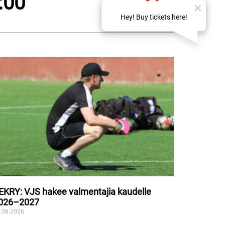
:00
EKRY: VJS hakee valmentajia kaudelle
026–2027
.08.2026