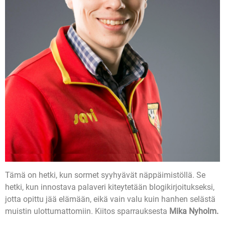
Tämä on hetki, kun sormet syyhyävät näppäimistöllä. Se
hetki, kun innostava palaveri kiteytetään blogikirjoitukseksi,
jotta opittu jää elämään, eikä vain valu kuin hanhen selästä
muistin ulottumattomiin. Kiitos sparrauksesta
Mika Nyholm.