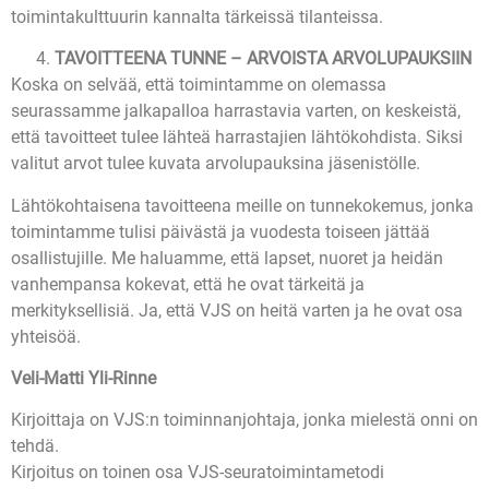
toimintakulttuurin kannalta tärkeissä tilanteissa.
TAVOITTEENA TUNNE – ARVOISTA ARVOLUPAUKSIIN
Koska on selvää, että toimintamme on olemassa
seurassamme jalkapalloa harrastavia varten, on keskeistä,
että tavoitteet tulee lähteä harrastajien lähtökohdista. Siksi
valitut arvot tulee kuvata arvolupauksina jäsenistölle.
Lähtökohtaisena tavoitteena meille on tunnekokemus, jonka
toimintamme tulisi päivästä ja vuodesta toiseen jättää
osallistujille. Me haluamme, että lapset, nuoret ja heidän
vanhempansa kokevat, että he ovat tärkeitä ja
merkityksellisiä. Ja, että VJS on heitä varten ja he ovat osa
yhteisöä.
Veli-Matti Yli-Rinne
Kirjoittaja on VJS:n toiminnanjohtaja, jonka mielestä onni on
tehdä.
Kirjoitus on toinen osa VJS-seuratoimintametodi