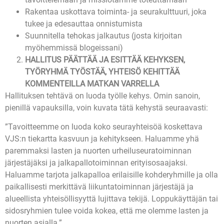
Rakentaa uskottava toiminta- ja seurakulttuuri, joka
tukee ja edesauttaa onnistumista
Suunnitella tehokas jalkautus (josta kirjoitan
myöhemmissä blogeissani)
HALLITUS PÄÄTTÄÄ JA ESITTÄÄ KEHYKSEN,
TYÖRYHMÄ TYÖSTÄÄ, YHTEISÖ KEHITTÄÄ
KOMMENTEILLA MATKAN VARRELLA
Hallituksen tehtävä on luoda työlle kehys. Omin sanoin,
pienillä vapauksilla, voin kuvata tätä kehystä seuraavasti:
”Tavoitteemme on luoda koko seurayhteisöä koskettava
VJS:n tiekartta kasvuun ja kehitykseen. Haluamme yhä
paremmaksi lasten ja nuorten urheiluseuratoiminnan
järjestäjäksi ja jalkapallotoiminnan erityisosaajaksi.
Haluamme tarjota jalkapalloa erilaisille kohderyhmille ja olla
paikallisesti merkittävä liikuntatoiminnan järjestäjä ja
alueellista yhteisöllisyyttä lujittava tekijä. Loppukäyttäjän tai
sidosryhmien tulee voida kokea, että me olemme lasten ja
nuorten asialla.”