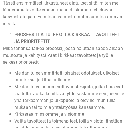
Tässä ensimmäiset kirkastuneet ajatukset siitä, miten me
lähdemme tavoittelemaan mahdollisimman tehokasta
kasvustrategiaa. Ei mitään valmista mutta suuntaa antavia
ideoita.
PROSESSILLA TULEE OLLA KIRKKAAT TAVOITTEET
JA PRIORITEETIT
Mikä tahansa tärkeä prosessi, jossa halutaan saada aikaan
muutosta ja kehitystä vaatii kirkkaat tavoitteet ja työlle
selkeät prioriteetit.
Meidän tulee ymmärtää sisäiset odotukset, ulkoiset
muutokset ja kilpailutilanne
Meidän tulee punoa erottuvuustekijöitä, jotka haisevat
laadulta. Jotka kehittävät yhteisöstämme sen jäsenille
yhä tärkeämmän ja ulkopuolella oleville imun tulla
mukaan tai toimia yhteistyössä kanssamme.
Kirkastaa missiomme ja visiomme
Valita tavoitteet ja toimenpiteet, joilla visiota lähetään
tavoittelemaan ja missiotamme toteuttamaan