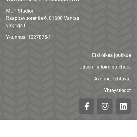
MUP Stadion
Raappavuorentie 6, 01600 Vantaa
vjs@vjs.fi
Y-tunnus: 1027875-1
Etsi oikea joukkue
Jäsen- ja toimintaehdot
Avoimet tehtävät
Yhteystiedot