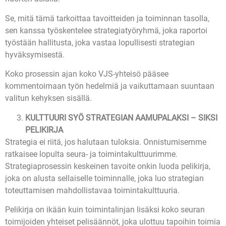
Se, mitä tämä tarkoittaa tavoitteiden ja toiminnan tasolla,
sen kanssa työskentelee strategiatyöryhmä, joka raportoi
työstään hallitusta, joka vastaa lopullisesti strategian
hyväksymisestä.
Koko prosessin ajan koko VJS-yhteisö pääsee
kommentoimaan työn hedelmiä ja vaikuttamaan suuntaan
valitun kehyksen sisällä.
KULTTUURI SYÖ STRATEGIAN AAMUPALAKSI – SIKSI
PELIKIRJA
Strategia ei riitä, jos halutaan tuloksia. Onnistumisemme
ratkaisee lopulta seura- ja toimintakulttuurimme.
Strategiaprosessin keskeinen tavoite onkin luoda pelikirja,
joka on alusta sellaiselle toiminnalle, joka luo strategian
toteuttamisen mahdollistavaa toimintakulttuuria.
Pelikirja on ikään kuin toimintalinjan lisäksi koko seuran
toimijoiden yhteiset pelisäännöt, joka ulottuu tapoihin toimia