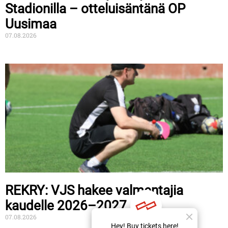
Stadionilla – otteluisäntänä OP
Uusimaa
07.08.2026
REKRY: VJS hakee valmentajia
kaudelle 2026–2027
07.08.2026