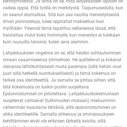
kehittymisessä. Ja tämä on se, mitä lahjakkaiden lapsien on
vaikea oppia. Että työllä on merkitystä. Taipumusedulla, kun
on saanut etumatkaa. Sitä kun saa nauttia menestyksestä
ilman ponnisteluja, tulee oppirahat maksettua liian
myöhään. Yleensä tämä tapahtuu sellaisessa iässä, että
haistattaa viulut koko hommalle, kun menestys ei tulekaan
kuin ruusuilla tanssisi, kuten aina aiemmin.
Lahjakkuuksien ongelma on se, että heidän suhtautuminen
omaan osaamiseensa ylimielinen. He ajattelevat ja kokevat
olevansa lähtökohtaisesti muita parempia (sillä hehän ovat
juuri sillä hetkellä suorituksellisesti) ja tämä kokemus on
tärkeä osa identiteettiä. Ja samalla se johtaa siihen, että
tätä kokemusta on kaikin puolin suojeltava.
Epäonnistumiset on piilotettava. Lahjakkuuskokemustaan
suojelevat valitsevat (tutkimusten mukaan) mieluummin
vähemmän haastavia tehtäviä, sillä epäonnistuminen on
uhka identiteetille. Samalla ahkeruus ja ominaisuuksien
kehittäminen eivät ole erityisen tärkeitä asioita, sillä