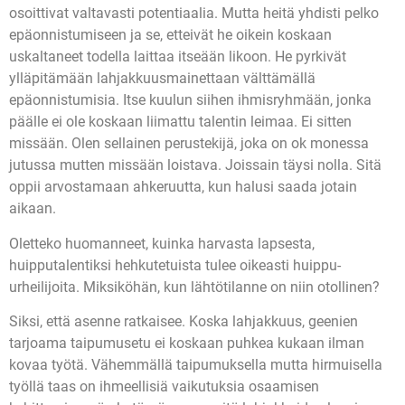
osoittivat valtavasti potentiaalia. Mutta heitä yhdisti pelko
epäonnistumiseen ja se, etteivät he oikein koskaan
uskaltaneet todella laittaa itseään likoon. He pyrkivät
ylläpitämään lahjakkuusmainettaan välttämällä
epäonnistumisia.
Itse kuulun siihen ihmisryhmään, jonka
päälle ei ole koskaan liimattu talentin leimaa. Ei sitten
missään. Olen sellainen perustekijä, joka on ok monessa
jutussa mutten missään loistava. Joissain täysi nolla. Sitä
oppii arvostamaan ahkeruutta, kun halusi saada jotain
aikaan.
Oletteko huomanneet, kuinka harvasta lapsesta,
huipputalentiksi hehkutetuista tulee oikeasti huippu-
urheilijoita. Miksiköhän, kun lähtötilanne on niin otollinen?
Siksi, että asenne ratkaisee. Koska lahjakkuus, geenien
tarjoama taipumusetu ei koskaan puhkea kukaan ilman
kovaa työtä. Vähemmällä taipumuksella mutta hirmuisella
työllä taas on ihmeellisiä vaikutuksia osaamisen