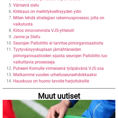
Värisevä sielu
Kirkkaus on merkityksellisyyden ydin
Miten tehdä strategian rakennusprosessi, jolla on
vaikutusta
Kiitos innovoinnista VJS-yhteisö!
Janne ja Stefu
Seurojen Palloliitto ei tarvitse piiriorganisaatioita
Tyytyväisyyskuplaan jämähtäneiden
piiriorganisaatioiden sijasta seurojen Palloliitto luo
vaikuttavia prosesseja
Puheeni Komulle viimeisenä työpäivänä VJS:ssa
Matkamme vuoden urheiluseuraehdokkaaksi
Hauskuus on huono tavoite harjoituksille
Muut uutiset