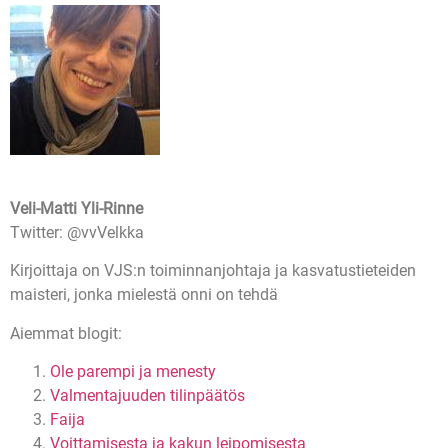
Veli-Matti Yli-Rinne
Twitter: @vvVelkka
Kirjoittaja on VJS:n toiminnanjohtaja ja kasvatustieteiden
maisteri, jonka mielestä onni on tehdä
Aiemmat blogit:
Ole parempi ja menesty
Valmentajuuden tilinpäätös
Faija
Voittamisesta ja kakun leipomisesta