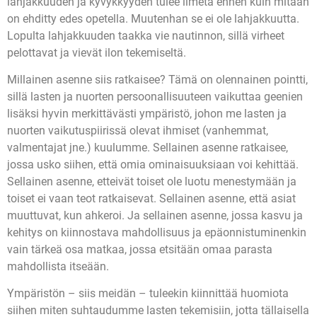
lahjakkuuden ja kyvykkyyden tulee ilmetä ennen kuin mitään
on ehditty edes opetella. Muutenhan se ei ole lahjakkuutta.
Lopulta lahjakkuuden taakka vie nautinnon, sillä virheet
pelottavat ja vievät ilon tekemiseltä.
Millainen asenne siis ratkaisee? Tämä on olennainen pointti,
sillä lasten ja nuorten persoonallisuuteen vaikuttaa geenien
lisäksi hyvin merkittävästi ympäristö, johon me lasten ja
nuorten vaikutuspiirissä olevat ihmiset (vanhemmat,
valmentajat jne.) kuulumme. Sellainen asenne ratkaisee,
jossa usko siihen, että omia ominaisuuksiaan voi kehittää.
Sellainen asenne, etteivät toiset ole luotu menestymään ja
toiset ei vaan teot ratkaisevat. Sellainen asenne, että asiat
muuttuvat, kun ahkeroi. Ja sellainen asenne, jossa kasvu ja
kehitys on kiinnostava mahdollisuus ja epäonnistuminenkin
vain tärkeä osa matkaa, jossa etsitään omaa parasta
mahdollista itseään.
Ympäristön – siis meidän – tuleekin kiinnittää huomiota
siihen miten suhtaudumme lasten tekemisiin, jotta tällaisella