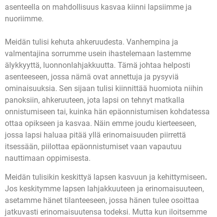
asenteella on mahdollisuus kasvaa kiinni lapsiimme ja
nuoriimme.
Meidän tulisi kehuta ahkeruudesta. Vanhempina ja
valmentajina sorrumme usein ihastelemaan lastemme
älykkyyttä, luonnonlahjakkuutta. Tämä johtaa helposti
asenteeseen, jossa nämä ovat annettuja ja pysyviä
ominaisuuksia. Sen sijaan tulisi kiinnittää huomiota niihin
panoksiin, ahkeruuteen, jota lapsi on tehnyt matkalla
onnistumiseen tai, kuinka hän epäonnistumisen kohdatessa
ottaa opikseen ja kasvaa. Näin emme joudu kierteeseen,
jossa lapsi haluaa pitää yllä erinomaisuuden piirrettä
itsessään, piilottaa epäonnistumiset vaan vapautuu
nauttimaan oppimisesta.
Meidän tulisikin keskittyä lapsen kasvuun ja kehittymiseen
.
Jos keskitymme lapsen lahjakkuuteen ja erinomaisuuteen,
asetamme hänet tilanteeseen, jossa hänen tulee osoittaa
jatkuvasti erinomaisuutensa todeksi. Mutta kun iloitsemme