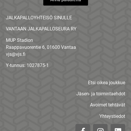
JALKAPALLOYHTEISÖ SINULLE
VANTAAN JALKAPALLOSEURA RY
MUP Stadion
Raappavuorentie 6, 01600 Vantaa
vjs@vjs.fi
Y-tunnus: 1027875-1
Etsi oikea joukkue
Jäsen- ja toimintaehdot
Avoimet tehtävät
Yhteystiedot