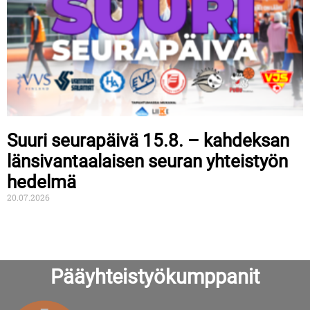
Suuri seurapäivä 15.8. – kahdeksan
länsivantaalaisen seuran yhteistyön
hedelmä
20.07.2026
Pääyhteistyökumppanit