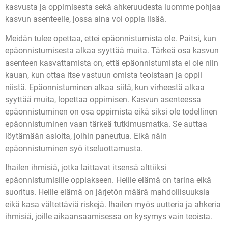
kasvusta ja oppimisesta sekä ahkeruudesta luomme pohjaa
kasvun asenteelle, jossa aina voi oppia lisää.
Meidän tulee opettaa, ettei epäonnistumista ole. Paitsi, kun
epäonnistumisesta alkaa syyttää muita. Tärkeä osa kasvun
asenteen kasvattamista on, että epäonnistumista ei ole niin
kauan, kun ottaa itse vastuun omista teoistaan ja oppii
niistä. Epäonnistuminen alkaa siitä, kun virheestä alkaa
syyttää muita, lopettaa oppimisen. Kasvun asenteessa
epäonnistuminen on osa oppimista eikä siksi ole todellinen
epäonnistuminen vaan tärkeä tutkimusmatka. Se auttaa
löytämään asioita, joihin paneutua. Eikä näin
epäonnistuminen syö itseluottamusta.
Ihailen ihmisiä, jotka laittavat itsensä alttiiksi
epäonnistumisille oppiakseen. Heille elämä on tarina eikä
suoritus. Heille elämä on järjetön määrä mahdollisuuksia
eikä kasa vältettäviä riskejä. Ihailen myös uutteria ja ahkeria
ihmisiä, joille aikaansaamisessa on kysymys vain teoista.