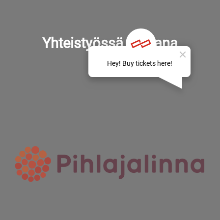
Yhteistyössä mukana