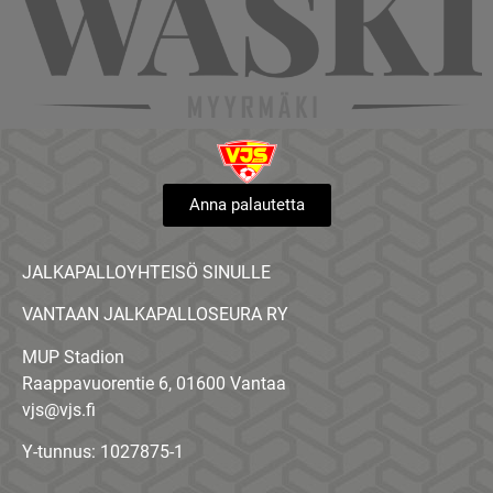
Anna palautetta
JALKAPALLOYHTEISÖ SINULLE
VANTAAN JALKAPALLOSEURA RY
MUP Stadion
Raappavuorentie 6, 01600 Vantaa
vjs@vjs.fi
Y-tunnus: 1027875-1