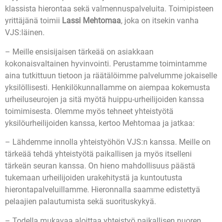
klassista hierontaa sekä valmennuspalveluita. Toimipisteen
yrittäjänä toimii
Lassi Mehtomaa
, joka on itsekin vanha
VJS:läinen.
– Meille ensisijaisen tärkeää on asiakkaan
kokonaisvaltainen hyvinvointi. Perustamme toimintamme
aina tutkittuun tietoon ja räätälöimme palvelumme jokaiselle
yksilöllisesti. Henkilökunnallamme on aiempaa kokemusta
urheiluseurojen ja sitä myötä huippu-urheilijoiden kanssa
toimimisesta. Olemme myös tehneet yhteistyötä
yksilöurheilijoiden kanssa, kertoo Mehtomaa ja jatkaa:
– Lähdemme innolla yhteistyöhön VJS:n kanssa. Meille on
tärkeää tehdä yhteistyötä paikallisen ja myös itselleni
tärkeän seuran kanssa. On hieno mahdollisuus päästä
tukemaan urheilijoiden urakehitystä ja kuntoutusta
hierontapalveluillamme. Hieronnalla saamme edistettyä
pelaajien palautumista sekä suorituskykyä.
– Todella mukavaa aloittaa yhteistyö paikallisen nuoren