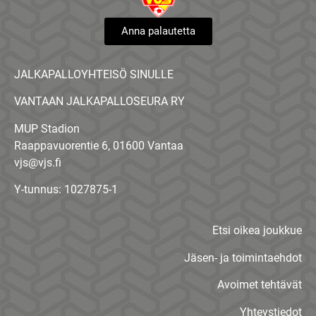
Anna palautetta
JALKAPALLOYHTEISÖ SINULLE
VANTAAN JALKAPALLOSEURA RY
MUP Stadion
Raappavuorentie 6, 01600 Vantaa
vjs@vjs.fi
Y-tunnus: 1027875-1
Etsi oikea joukkue
Jäsen- ja toimintaehdot
Avoimet tehtävät
Yhteystiedot