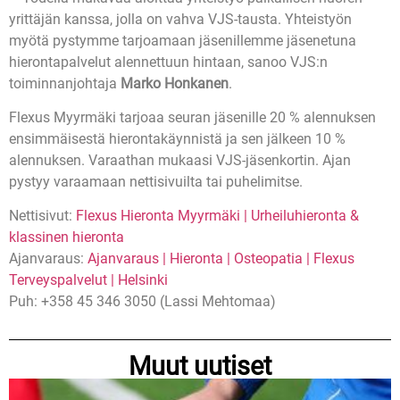
yrittäjän kanssa, jolla on vahva VJS-tausta. Yhteistyön
myötä pystymme tarjoamaan jäsenillemme jäsenetuna
hierontapalvelut alennettuun hintaan, sanoo VJS:n
toiminnanjohtaja
Marko Honkanen
.
Flexus Myyrmäki tarjoaa seuran jäsenille 20 % alennuksen
ensimmäisestä hierontakäynnistä ja sen jälkeen 10 %
alennuksen. Varaathan mukaasi VJS-jäsenkortin. Ajan
pystyy varaamaan nettisivuilta tai puhelimitse.
Nettisivut:
Flexus Hieronta Myyrmäki | Urheiluhieronta &
klassinen hieronta
Ajanvaraus:
Ajanvaraus | Hieronta | Osteopatia | Flexus
Terveyspalvelut | Helsinki
Puh: +358 45 346 3050 (Lassi Mehtomaa)
Muut uutiset