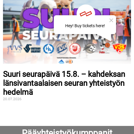
Suuri seurapäivä 15.8. – kahdeksan
länsivantaalaisen seuran yhteistyön
hedelmä
20.07.2026
Pääyhteistyökumppanit