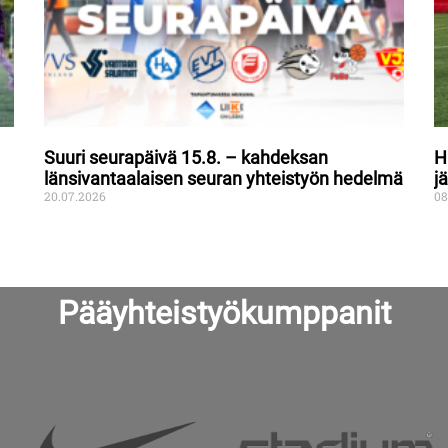
Suuri seurapäivä 15.8. – kahdeksan
H
länsivantaalaisen seuran yhteistyön hedelmä
j
20.07.2026
08
Pääyhteistyökumppanit