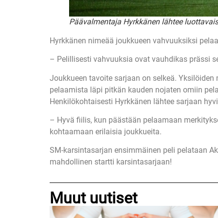
Päävalmentaja Hyrkkänen lähtee luottavaise
Hyrkkänen nimeää joukkueen vahvuuksiksi pelaaj
– Pelillisesti vahvuuksia ovat vauhdikas prässi 
Joukkueen tavoite sarjaan on selkeä. Yksilöiden 
pelaamista läpi pitkän kauden nojaten omiin pela
Henkilökohtaisesti Hyrkkänen lähtee sarjaan hyvillä
– Hyvä fiilis, kun päästään pelaamaan merkityksel
kohtaamaan erilaisia joukkueita.
SM-karsintasarjan ensimmäinen peli pelataan Akt
mahdollinen startti karsintasarjaan!
Muut uutiset