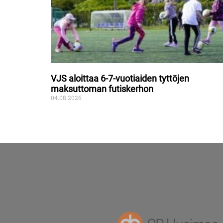
VJS aloittaa 6-7-vuotiaiden tyttöjen
maksuttoman futiskerhon
04.08.2026