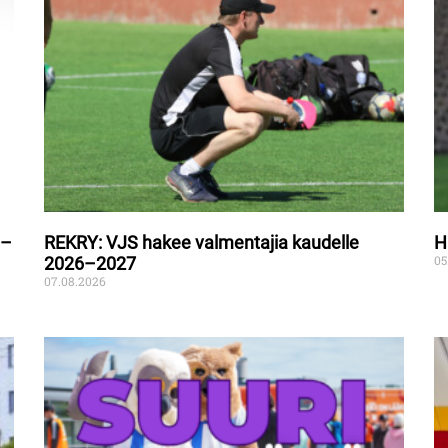
 –
REKRY: VJS hakee valmentajia kaudelle
H
05
2026–2027
07.08.2026