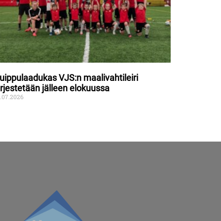
uippulaadukas VJS:n maalivahtileiri
ärjestetään jälleen elokuussa
.07.2026