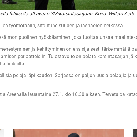
lla fiiliksellä alkavaan SM-karsintasarjaan. Kuva: Willem Aerts
ien työmoraalin, sitoutuneisuuden ja läsnäolon hetkessä.
sekä monipuolinen hyökkääminen, joka tuottaa uhkaa maalintekos
menestyminen ja kehittyminen on ensisijaisesti tärkeimmällä pa
amisen periaatteisiin. Tulostavoite on pelata karsintasarjan j
 fiiliksillä.
lisiä pelejä läpi kauden. Sarjassa on paljon uusia pelaajia ja u
ia Areenalla lauantaina 27.1. klo 18.30 alkaen. Tervetuloa ka