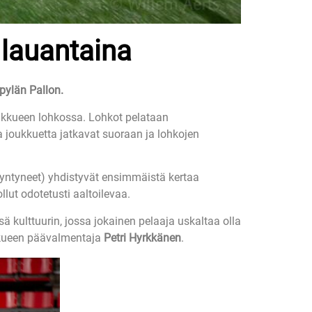
 lauantaina
pylän Pallon.
ukkueen lohkossa. Lohkot pelataan
a joukkuetta jatkavat suoraan ja lohkojen
yntyneet) yhdistyvät ensimmäistä kertaa
lut odotetusti aaltoilevaa.
kulttuurin, jossa jokainen pelaaja uskaltaa olla
ukkueen päävalmentaja
Petri Hyrkkänen
.