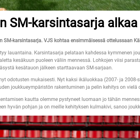
n SM-karsintasarja alkaa
n SM-karsintasarja. VJS kohtaa ensimmäisessä ottelussaan Kä
tyy lauantaina. Karsintasarja pelataan kahdessa kymmenen jo
paletta kesäkuun puoleen väliin mennessä. Lohkojen viisi parast
ääsystä kesätauon jälkeen starttaavaan SM-sarjaan.
t odotusten mukaisesti. Nyt kaksi ikäluokkaa (2007- ja 2008-s
en joukkueympäristön rakentuminen ja pelin kehitys on vielä ol
entamisen kautta olemme pystyneet luomaan jo tähän mennessä 
seen hyvän pohjan ja on meille kehityksen kulmakivi, sanoo jo