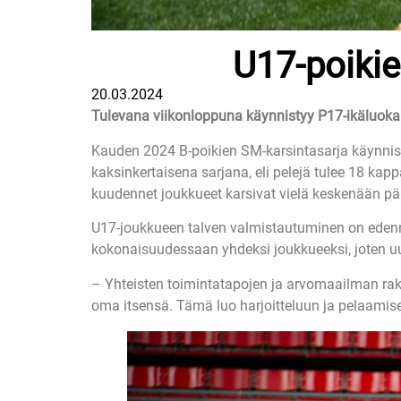
U17-poikie
20.03.2024
Tulevana viikonloppuna käynnistyy P17-ikäluoka
Kauden 2024 B-poikien SM-karsintasarja käynnis
kaksinkertaisena sarjana, eli pelejä tulee 18 kap
kuudennet joukkueet karsivat vielä keskenään p
U17-joukkueen talven valmistautuminen on edenny
kokonaisuudessaan yhdeksi joukkueeksi, joten uud
– Yhteisten toimintatapojen ja arvomaailman rak
oma itsensä. Tämä luo harjoitteluun ja pelaami