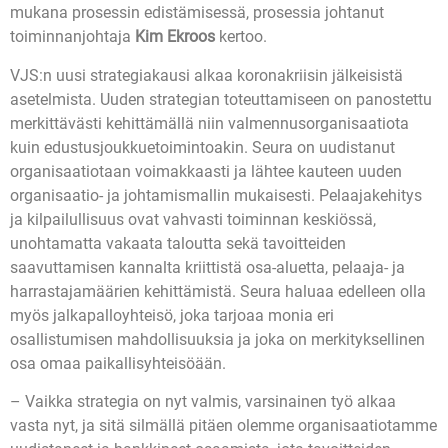
mukana prosessin edistämisessä, prosessia johtanut
toiminnanjohtaja
Kim Ekroos
kertoo.
VJS:n uusi strategiakausi alkaa koronakriisin jälkeisistä
asetelmista. Uuden strategian toteuttamiseen on panostettu
merkittävästi kehittämällä niin valmennusorganisaatiota
kuin edustusjoukkuetoimintoakin. Seura on uudistanut
organisaatiotaan voimakkaasti ja lähtee kauteen uuden
organisaatio- ja johtamismallin mukaisesti. Pelaajakehitys
ja kilpailullisuus ovat vahvasti toiminnan keskiössä,
unohtamatta vakaata taloutta sekä tavoitteiden
saavuttamisen kannalta kriittistä osa-aluetta, pelaaja- ja
harrastajamäärien kehittämistä. Seura haluaa edelleen olla
myös jalkapalloyhteisö, joka tarjoaa monia eri
osallistumisen mahdollisuuksia ja joka on merkityksellinen
osa omaa paikallisyhteisöään.
– Vaikka strategia on nyt valmis, varsinainen työ alkaa
vasta nyt, ja sitä silmällä pitäen olemme organisaatiotamme