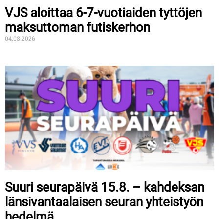
VJS aloittaa 6-7-vuotiaiden tyttöjen
maksuttoman futiskerhon
04.08.2026
Suuri seurapäivä 15.8. – kahdeksan
länsivantaalaisen seuran yhteistyön
hedelmä