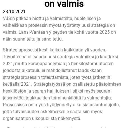
on valmis
28.10.2021
VJS:n pitkään hiottu ja valmisteltu, huolellisen ja
vaiheikkaan prosessin myötä työstetty uusi strategia on
valmis. Länsi-Vantaan ylpeyden tie kohti vuotta 2025 on
näin suunniteltu ja sanoitettu.
Strategiaprosessi kesti kaiken kaikkiaan yli vuoden.
Tavoitteena oli saada uusi strategia valmiiksi jo kaudeksi
2021, mutta koronapandemian ja henkilöstömuutosten
johdosta aikataulu ei mahdollistanut laadukkaan
strategiaprosessin toteuttamista, joten työtä jatkettiin
keväällä 2021. Strategiatyössä on osallistettu päätoimisen
henkilöstön ja seuran hallituksen lisäksi myös seuran
jäsenistöä, joukkueiden toimihenkilöitä ja valmentajia.
Prosessissa on myös hyödynnetty ulkoisia asiantuntijoita,
jotta tulvaisuuden askelmerkeille saataisiin myös
organisaation ulkopuolista näkemystä.