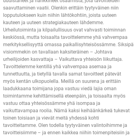
uudistaneet ja hankkineet osaamista, jota tavoitteiden
saavuttaminen vaatii. Olenkin erittäin tyytyväinen niin
lopputulokseen kuin niihin lähtökohtiin, joista uuteen
kauteen ja uuteen strategiakauteen lähdemme.
Urheilutoiminta ja kilpailullisuus ovat vahvasti toiminnan
keskiössä, mutta toisaalta tavoittelemme yhä vahvempaa
merkityksellisyyttä omassa paikallisyhteisössämme. Siksipä
visiommekin on tavallaan kaksiteräinen – Johtava
urheilijoiden kasvattaja – Vaikuttava yhteisön liikuttaja.
Tavoittelemme kentillä yhä vahvempaa asemaa ja
tunnettuutta, ja tietyllä tavalla samat tavoitteet pätevät
myös kentän ulkopuolella. Meillä on suurena ja erittäin
laadukkaana toimijana jopa vastuu viedä lajia oman
toimintamme kehittämisellä eteenpäin, ja toisaalta myös
vastuu ottaa yhteisössämme yhä isompaa ja
vaikuttavampaa roolia. Nämä kaksi keihäänkärkeä tukevat
toinen toisiaan ja vievät meitä yhdessä kohti
tavoitteitamme. Olen todella tyytyväinen valintoihimme ja
tavoitteisiimme – ja ennen kaikkea niihin toimenpiteisiin ja