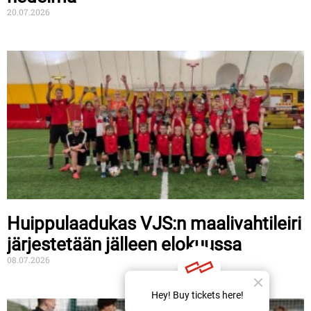
20.07.2026
Huippulaadukas VJS:n maalivahtileiri
järjestetään jälleen elokuussa
08.07.2026