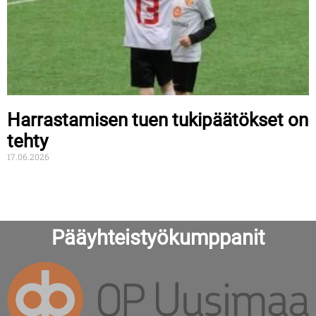
Harrastamisen tuen tukipäätökset on
tehty
17.06.2026
Pääyhteistyökumppanit