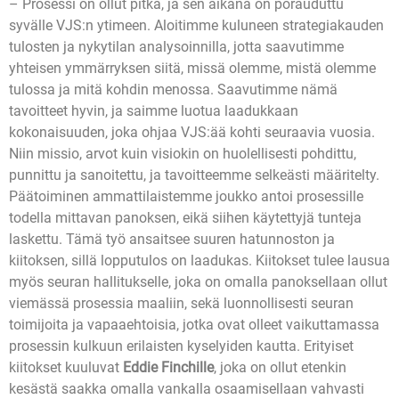
– Prosessi on ollut pitkä, ja sen aikana on porauduttu
syvälle VJS:n ytimeen. Aloitimme kuluneen strategiakauden
tulosten ja nykytilan analysoinnilla, jotta saavutimme
yhteisen ymmärryksen siitä, missä olemme, mistä olemme
tulossa ja mitä kohdin menossa. Saavutimme nämä
tavoitteet hyvin, ja saimme luotua laadukkaan
kokonaisuuden, joka ohjaa VJS:ää kohti seuraavia vuosia.
Niin missio, arvot kuin visiokin on huolellisesti pohdittu,
punnittu ja sanoitettu, ja tavoitteemme selkeästi määritelty.
Päätoiminen ammattilaistemme joukko antoi prosessille
todella mittavan panoksen, eikä siihen käytettyjä tunteja
laskettu. Tämä työ ansaitsee suuren hatunnoston ja
kiitoksen, sillä lopputulos on laadukas. Kiitokset tulee lausua
myös seuran hallitukselle, joka on omalla panoksellaan ollut
viemässä prosessia maaliin, sekä luonnollisesti seuran
toimijoita ja vapaaehtoisia, jotka ovat olleet vaikuttamassa
prosessin kulkuun erilaisten kyselyiden kautta. Erityiset
kiitokset kuuluvat
Eddie Finchille
, joka on ollut etenkin
kesästä saakka omalla vankalla osaamisellaan vahvasti