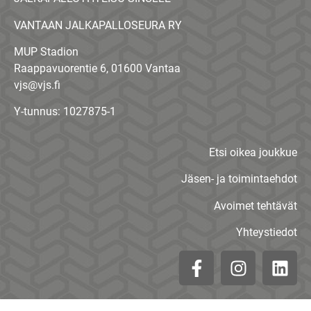
VANTAAN JALKAPALLOSEURA RY
MUP Stadion
Raappavuorentie 6, 01600 Vantaa
vjs@vjs.fi
Y-tunnus: 1027875-1
Etsi oikea joukkue
Jäsen- ja toimintaehdot
Avoimet tehtävät
Yhteystiedot