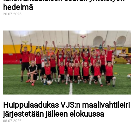
hedelmä
20.07.2026
Huippulaadukas VJS:n maalivahtileiri
järjestetään jälleen elokuussa
08.07.2026