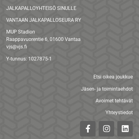
JALKAPALLOYHTEISÖ SINULLE
VANTAAN JALKAPALLOSEURA RY
MUP Stadion
Raappavuorentie 6, 01600 Vantaa
vjs@vjs.fi
Y-tunnus: 1027875-1
Etsi oikea joukkue
Jäsen- ja toimintaehdot
Avoimet tehtävät
Yhteystiedot