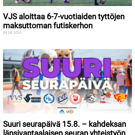
VJS aloittaa 6-7-vuotiaiden tyttöjen
maksuttoman futiskerhon
04.08.2026
Suuri seurapäivä 15.8. – kahdeksan
länsivantaalaisen seuran yhteistyön