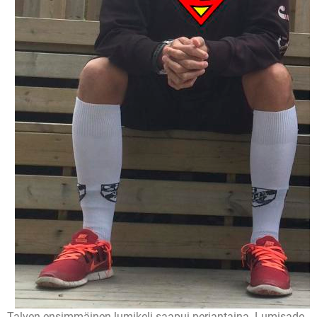
Talven ensimmäinen lumikeli saapui perjantaina. Lumisade