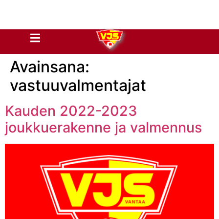
Avainsana:
vastuuvalmentajat
Kauden 2022-2023
joukkuerakenne ja valmennus