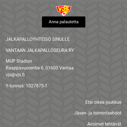
Anna palautetta
JALKAPALLOYHTEISÖ SINULLE
VANTAAN JALKAPALLOSEURA RY
MUP Stadion
Raappavuorentie 6, 01600 Vantaa
vjs@vjs.fi
Y-tunnus: 1027875-1
Etsi oikea joukkue
Jäsen- ja toimintaehdot
Avoimet tehtävät