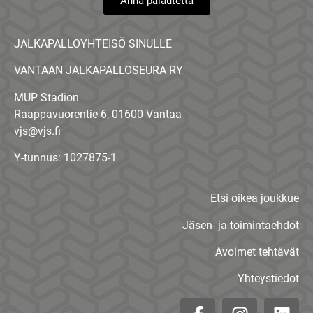
Anna palautetta
JALKAPALLOYHTEISÖ SINULLE
VANTAAN JALKAPALLOSEURA RY
MUP Stadion
Raappavuorentie 6, 01600 Vantaa
vjs@vjs.fi
Y-tunnus: 1027875-1
Etsi oikea joukkue
Jäsen- ja toimintaehdot
Avoimet tehtävät
Yhteystiedot