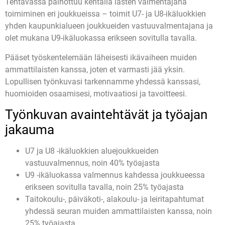
Tehtävässä painottuu kentällä lasten valmentajana
toimiminen eri joukkueissa – toimit U7- ja U8-ikäluokkien
yhden kaupunkialueen joukkueiden vastuuvalmentajana ja
olet mukana U9-ikäluokassa erikseen sovitulla tavalla.
Pääset työskentelemään läheisesti ikävaiheen muiden
ammattilaisten kanssa, joten et varmasti jää yksin.
Lopullisen työnkuvasi tarkennamme yhdessä kanssasi,
huomioiden osaamisesi, motivaatiosi ja tavoitteesi.
Työnkuvan avaintehtävät ja työajan
jakauma
U7 ja U8 -ikäluokkien aluejoukkueiden
vastuuvalmennus, noin 40% työajasta
U9 -ikäluokassa valmennus kahdessa joukkueessa
erikseen sovitulla tavalla, noin 25% työajasta
Taitokoulu-, päiväkoti-, alakoulu- ja leiritapahtumat
yhdessä seuran muiden ammattilaisten kanssa, noin
25% työajasta