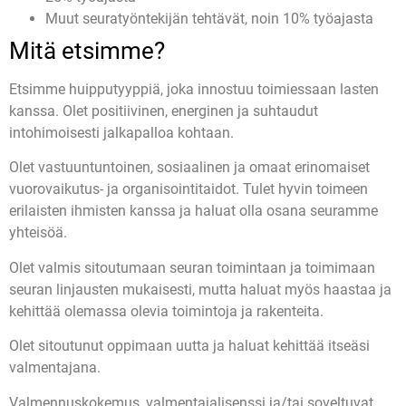
Muut seuratyöntekijän tehtävät, noin 10% työajasta
Mitä etsimme?
Etsimme huipputyyppiä, joka innostuu toimiessaan lasten
kanssa. Olet positiivinen, energinen ja suhtaudut
intohimoisesti jalkapalloa kohtaan.
Olet vastuuntuntoinen, sosiaalinen ja omaat erinomaiset
vuorovaikutus- ja organisointitaidot. Tulet hyvin toimeen
erilaisten ihmisten kanssa ja haluat olla osana seuramme
yhteisöä.
Olet valmis sitoutumaan seuran toimintaan ja toimimaan
seuran linjausten mukaisesti, mutta haluat myös haastaa ja
kehittää olemassa olevia toimintoja ja rakenteita.
Olet sitoutunut oppimaan uutta ja haluat kehittää itseäsi
valmentajana.
Valmennuskokemus, valmentajalisenssi ja/tai soveltuvat