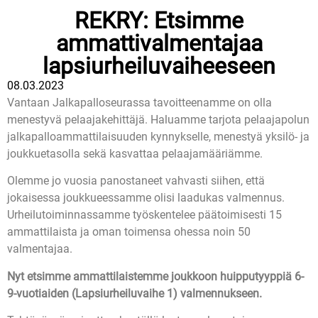
REKRY: Etsimme
ammattivalmentajaa
lapsiurheiluvaiheeseen
08.03.2023
Vantaan Jalkapalloseurassa tavoitteenamme on olla
menestyvä pelaajakehittäjä. Haluamme tarjota pelaajapolun
jalkapalloammattilaisuuden kynnykselle, menestyä yksilö- ja
joukkuetasolla sekä kasvattaa pelaajamääriämme.
Olemme jo vuosia panostaneet vahvasti siihen, että
jokaisessa joukkueessamme olisi laadukas valmennus.
Urheilutoiminnassamme työskentelee päätoimisesti 15
ammattilaista ja oman toimensa ohessa noin 50
valmentajaa.
Nyt etsimme ammattilaistemme joukkoon huipputyyppiä 6-
9-vuotiaiden (Lapsiurheiluvaihe 1) valmennukseen.