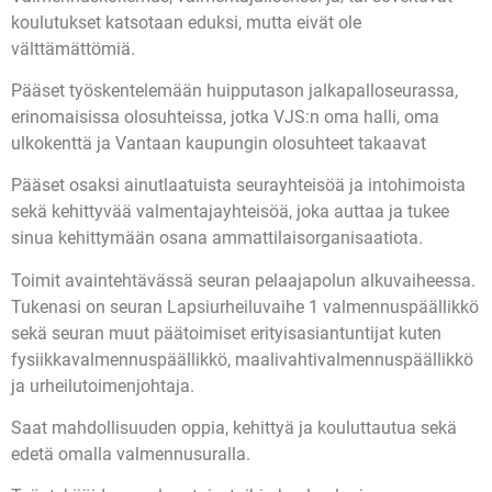
koulutukset katsotaan eduksi, mutta eivät ole
välttämättömiä.
Pääset työskentelemään huipputason jalkapalloseurassa,
erinomaisissa olosuhteissa, jotka VJS:n oma halli, oma
ulkokenttä ja Vantaan kaupungin olosuhteet takaavat
Pääset osaksi ainutlaatuista seurayhteisöä ja intohimoista
sekä kehittyvää valmentajayhteisöä, joka auttaa ja tukee
sinua kehittymään osana ammattilaisorganisaatiota.
Toimit avaintehtävässä seuran pelaajapolun alkuvaiheessa.
Tukenasi on seuran Lapsiurheiluvaihe 1 valmennuspäällikkö
sekä seuran muut päätoimiset erityisasiantuntijat kuten
fysiikkavalmennuspäällikkö, maalivahtivalmennuspäällikkö
ja urheilutoimenjohtaja.
Saat mahdollisuuden oppia, kehittyä ja kouluttautua sekä
edetä omalla valmennusuralla.