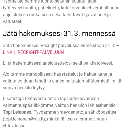
Työntekijöidemme luontoisetuihin kuuluu laaja
työterveyshuolto, puhelinetu, kulukorvaukset verohallinnon
ohjeistuksen mukaisesti sekä tarvittavat työvälineet ja -
varusteet.
Jätä hakemuksesi 31.3. mennessä
Jätä hakemuksesi Recright-palvelussa viimeistään 31.3. –
LINKKI RECRIGHT-PALVELUUN
Liitä hakemukseesi ansioluettelosi sekä palkkatoiveesi.
Aloitamme mahdollisesti haastattelut jo hakuaikana ja
valinta voidaan tehdä jo ennen hakuajan päättymistä, mikäli
sopiva henkilö löytyy.
Lisätietoja tehtävästä antaa lapsiurheiluvaiheen
valmennuspäällikkömme, valitun henkilön lähiesihenkilö
Topi Leinonen
. Pyydämme yhteydenottoja sähköpostitse
(topi.leinonen@vjs.fi), minkä jälkeen olemme sinuun
yhteydessä.