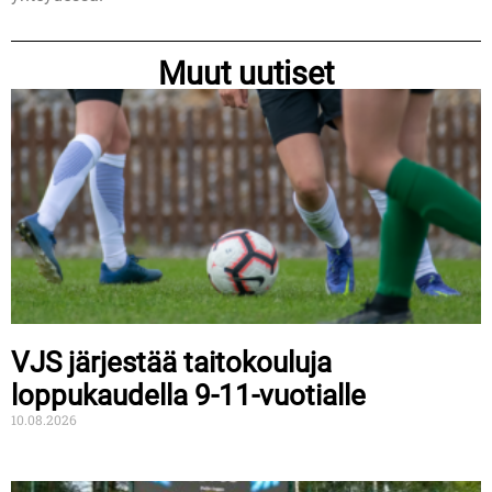
Muut uutiset
VJS järjestää taitokouluja
loppukaudella 9-11-vuotialle
10.08.2026