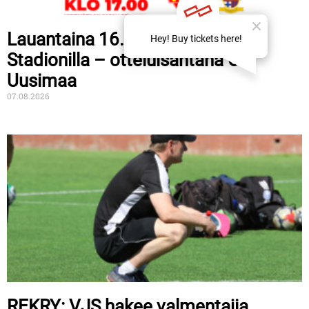
Lauantaina 16.8. perhepeli MUP
Stadionilla – otteluisäntänä OP
Uusimaa
07.08.2026
REKRY: VJS hakee valmentajia