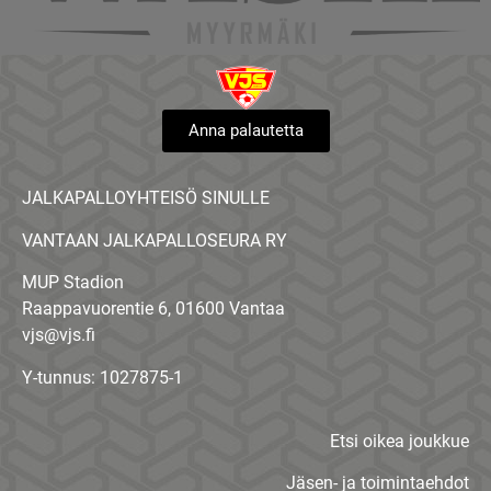
Anna palautetta
JALKAPALLOYHTEISÖ SINULLE
VANTAAN JALKAPALLOSEURA RY
MUP Stadion
Raappavuorentie 6, 01600 Vantaa
vjs@vjs.fi
Y-tunnus: 1027875-1
Etsi oikea joukkue
Jäsen- ja toimintaehdot