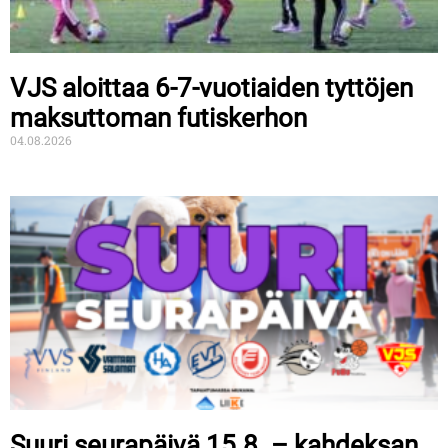
VJS aloittaa 6-7-vuotiaiden tyttöjen
maksuttoman futiskerhon
04.08.2026
Suuri seurapäivä 15.8. – kahdeksan