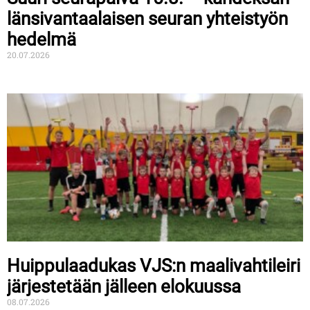
länsivantaalaisen seuran yhteistyön
hedelmä
20.07.2026
Huippulaadukas VJS:n maalivahtileiri
järjestetään jälleen elokuussa
08.07.2026