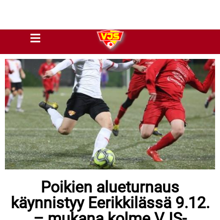
Poikien alueturnaus
käynnistyy Eerikkilässä 9.12.
– mukana kolme VJS-