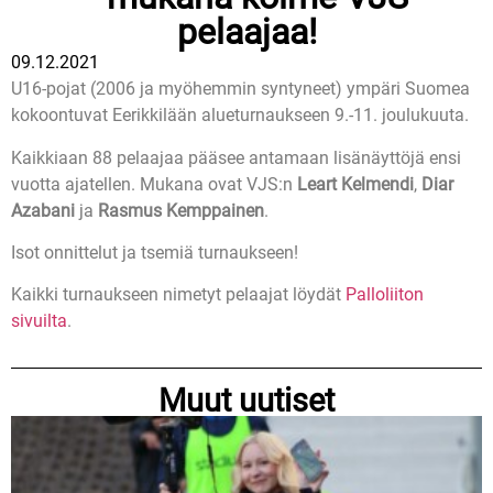
pelaajaa!
09.12.2021
U16-pojat (2006 ja myöhemmin syntyneet) ympäri Suomea
kokoontuvat Eerikkilään alueturnaukseen 9.-11. joulukuuta.
Kaikkiaan 88 pelaajaa pääsee antamaan lisänäyttöjä ensi
vuotta ajatellen. Mukana ovat VJS:n
Leart Kelmendi
,
Diar
Azabani
ja
Rasmus Kemppainen
.
Isot onnittelut ja tsemiä turnaukseen!
Kaikki turnaukseen nimetyt pelaajat löydät
Palloliiton
sivuilta
.
Muut uutiset