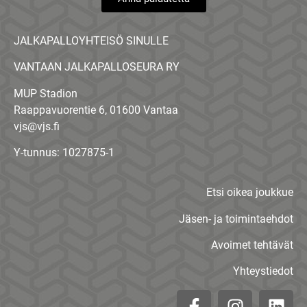
JALKAPALLOYHTEISÖ SINULLE
VANTAAN JALKAPALLOSEURA RY
MUP Stadion
Raappavuorentie 6, 01600 Vantaa
vjs@vjs.fi
Y-tunnus: 1027875-1
Etsi oikea joukkue
Jäsen- ja toimintaehdot
Avoimet tehtävät
Yhteystiedot