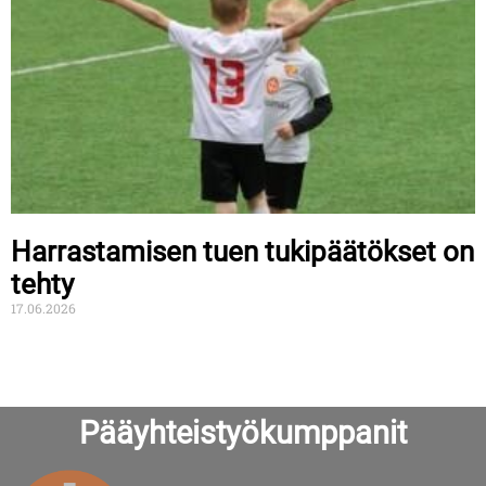
Harrastamisen tuen tukipäätökset on
tehty
17.06.2026
Pääyhteistyökumppanit