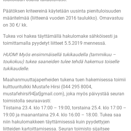
Päätöksen kriteereinä käytetään uusinta pienituloisuuden
määritelmää (liitteenä vuoden 2016 taulukko). Omavastuu
on 30 €/ kk.
Tukea voi hakea täyttämällä hakulomake sähköisesti ja
toimittamalla pyydetyt liitteet 5.5.2019 mennessä.
HUOM! Myös ensimmäisellä tukikaudella (tammikuu –
toukokuu) tukea saaneiden tulee tehdä hakemus toiselle
tukikaudelle.
Maahanmuuttajaperheiden tukena tuen hakemisessa toimii
kulttuuritulkki Mustafe Hirsi (044 295 8004,
mustafehirsi94[at]gmail.com), joka myös päivystää seuran
toimistolla seuraavasti:
Tiistaina 23.4. klo 17:00 – 19:00, torstaina 25.4. klo 17:00 –
19:00 ja maanantaina 29.4. klo 16:00 – 18:00. Tukea saa
niin hakulomakkeen täyttämisessä kuin pyydettyjen
liitteiden kartoittamisessa. Seuran toimisto sijaitsee