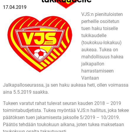
17.04.2019
VJS:n pienituloisten
perheille osoitetun
tuen haku toiselle
tukikaudelle
(toukokuu-lokakuu)
aukeaa. Tukea on
mahdollisuus hakea
jalkapallon
harrastamiseen
Vantaan
Jalkapalloseurassa, ja sen haku aukeaa heti, ollen voimassa
aina 5.5.2019 saakka.
Tukeen varatut rahat tulevat seuran kauden 2018 – 2019
toimintabudjetista. Tukea myöntää VJS:n hallitus, joka tekee
päätöksen tuen jakamisesta jaksolle 5/2019 – 10/2019.
Päätös tehdään toukokuun aikana, joten tukea maksetaan
toukokuun osalta takautuvasti.