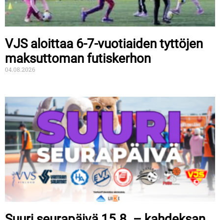
VJS aloittaa 6-7-vuotiaiden tyttöjen
maksuttoman futiskerhon
04.08.2026
Suuri seurapäivä 15.8. – kahdeksan