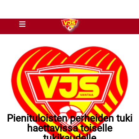
Pienituloisten perheiden tuki
haettavissa toiselle
tukikaudelle