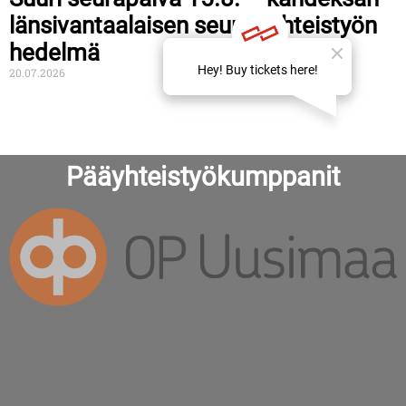
länsivantaalaisen seuran yhteistyön
hedelmä
20.07.2026
Pääyhteistyökumppanit