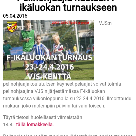
ikäluokan turnaukseen
05.04.2016
VJS:n
pelinohjaajakoulutuksen käyneet pelaajat voivat toimia
pelinohjaajina VJS:n järjestämässä F-ikäluokan
turnauksessa viikonloppuna la-su 23-24.4.2016. Ilmoittaudu
mukaan joko molempiin päiviin tai vain toiseen.
Täytä tietosi huolellisesti viimeistään
14.4.
tällä lomakkeella.