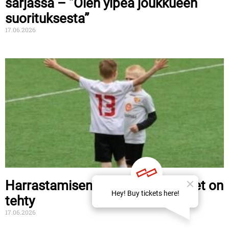
sarjassa – ”Olen ylpeä joukkueen
suorituksesta”
17.06.2026
Harrastamisen tuen tukipäätökset on
tehty
17.06.2026