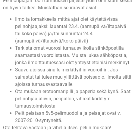
Pelinohjaajan rooli turnauksen järjestelyiden onnistumisessa
on hyvin tärkeä. Muistathan seuraavat asiat:
Ilmoita lomakkeella mitkä ajat olet käytettävissä
pelinohjaajaksi: lauantai 23.4. (aamupäivä/iltapäivä
tai koko päivä) ja/tai sunnuntai 24.4.
(aamupäivä/iltapäivä/koko päivä)
Tarkista omat vuorosi turnausviikolla sähköpostilla
saamastasi vuorolistasta. Muista lukea sähköpostia,
jonka ilmoittautuessasi olet yhteystietoihisi merkinnyt.
Saavu ajoissa sinulle merkittyihin vuoroihin. Jos
sairastut tai tulee muu yllättävä poissaolo, ilmoita siitä
ajoissa turnausvastaavalle.
Ota mukaan erotuomaripilli ja paperia sekä kynä. Saat
pelinohjaajaliivin, pelipallon, vihreät kortit ym.
turnaustoimistosta.
Pelit pelataan 5v5-pelimuodolla ja pelaajat ovat v.
2007-2010-syntyneitä.
Ota tehtävä vastaan ja vihellä itsesi peliin mukaan!