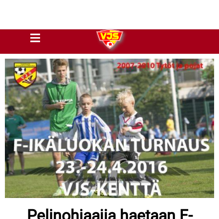
Pelinohjaajia haetaan F-