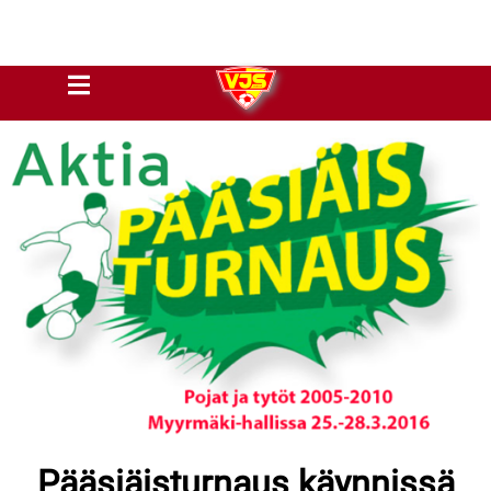
Pääsiäisturnaus käynnissä