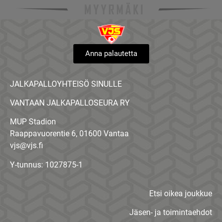
Anna palautetta
JALKAPALLOYHTEISÖ SINULLE
VANTAAN JALKAPALLOSEURA RY
MUP Stadion
Raappavuorentie 6, 01600 Vantaa
vjs@vjs.fi
Y-tunnus: 1027875-1
Etsi oikea joukkue
Jäsen- ja toimintaehdot