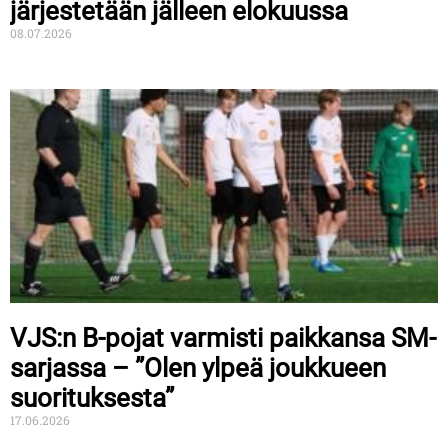
järjestetään jälleen elokuussa
08.07.2026
VJS:n B-pojat varmisti paikkansa SM-
sarjassa – ”Olen ylpeä joukkueen
suorituksesta”
17.06.2026