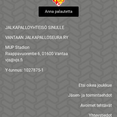
Anna palautetta
JALKAPALLOYHTEISÖ SINULLE
VANTAAN JALKAPALLOSEURA RY
MUP Stadion
Raappavuorentie 6, 01600 Vantaa
vjs@vjs.fi
Y-tunnus: 1027875-1
Etsi oikea joukkue
Jäsen- ja toimintaehdot
Avoimet tehtävät
Yhteystiedot