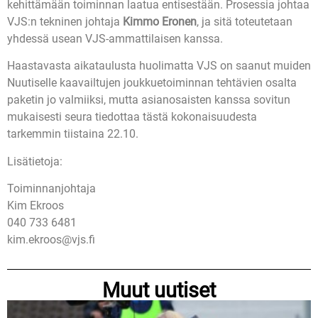
kehittämään toiminnan laatua entisestään. Prosessia johtaa
VJS:n tekninen johtaja
Kimmo Eronen
, ja sitä toteutetaan
yhdessä usean VJS-ammattilaisen kanssa.
Haastavasta aikataulusta huolimatta VJS on saanut muiden
Nuutiselle kaavailtujen joukkuetoiminnan tehtävien osalta
paketin jo valmiiksi, mutta asianosaisten kanssa sovitun
mukaisesti seura tiedottaa tästä kokonaisuudesta
tarkemmin tiistaina 22.10.
Lisätietoja:
Toiminnanjohtaja
Kim Ekroos
040 733 6481
kim.ekroos@vjs.fi
Muut uutiset