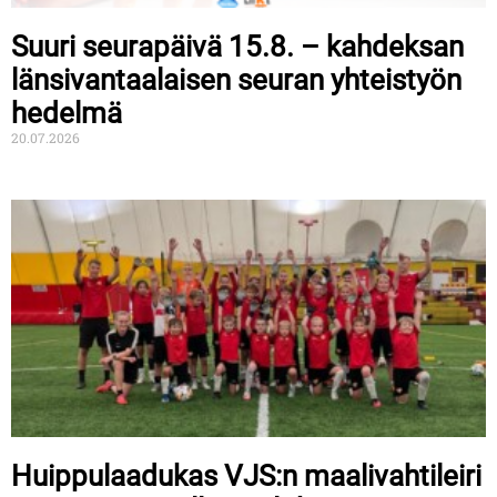
Suuri seurapäivä 15.8. – kahdeksan
länsivantaalaisen seuran yhteistyön
hedelmä
20.07.2026
Huippulaadukas VJS:n maalivahtileiri