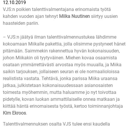
12.10.2019
VJS:n poikien talenttivalmentajana erinomaista työtä
kahden vuoden ajan tehnyt
Miika Nuutinen
siirtyy uusien
haasteiden pariin.
– VJS:n jäätyä ilman talenttivalmennustukea lähdimme
kokoamaan Miikalle pakettia, jolla olisimme pystyneet hänet
pitämään. Saimmekin rakennettua hyvän kokonaisuuden,
johon Miikakin oli tyytyväinen. Miehen kovaa osaamista
osataan ymmärrettävästi arvostaa myös muualla, ja Miika
saikin tarjouksen, jollaiseen seuran ei ole normaalioloissa
realistista vastata. Tehtävä, jonka parissa Miika uraansa
jatkaa, julkistetaan kokonaisuudessaan asianosaisten
toimesta myöhemmin, mutta haluamme jo nyt toivottaa
pidetylle, kovan luokan ammattilaiselle onnea matkaan ja
kiittää häntä erinomaisesta työstä, kertoo toiminnanjohtaja
Kim Ekroos
.
Talenttivalmennuksen osalta VJS tulee ensi kaudella