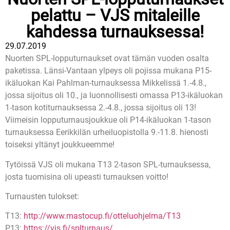
pelattu – VJS mitaleille
kahdessa turnauksessa!
29.07.2019
Nuorten SPL-lopputurnaukset ovat tämän vuoden osalta
paketissa. Länsi-Vantaan ylpeys oli pojissa mukana P15-
ikäluokan Kai Pahlman-turnauksessa Mikkelissä 1.-4.8.,
jossa sijoitus oli 10., ja luonnollisesti omassa P13-ikäluokan
1-tason kotiturnauksessa 2.-4.8., jossa sijoitus oli 13!
Viimeisin lopputurnausjoukkue oli P14-ikäluokan 1-tason
turnauksessa Eerikkilän urheiluopistolla 9.-11.8. hienosti
toiseksi yltänyt joukkueemme!
Tytöissä VJS oli mukana T13 2-tason SPL-turnauksessa,
josta tuomisina oli upeasti turnauksen voitto!
Turnausten tulokset:
T13:
http://www.mastocup.fi/otteluohjelma/T13
P13:
https://vjs.fi/splturnaus/