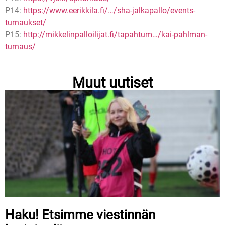
P14:
https://www.eerikkila.fi/…/sha-jalkapallo/events-
turnaukset/
P15:
http://mikkelinpalloilijat.fi/tapahtum…/kai-pahlman-
turnaus/
Muut uutiset
Haku! Etsimme viestinnän