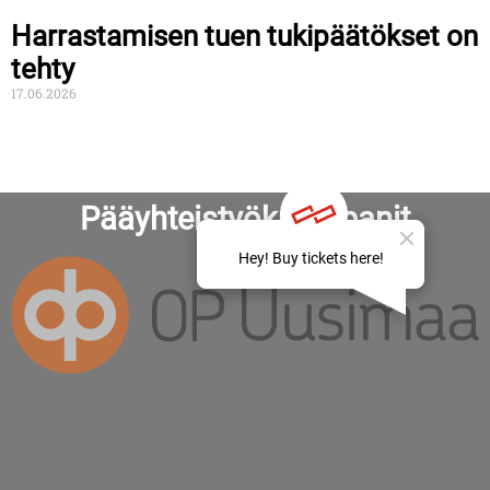
Harrastamisen tuen tukipäätökset on
tehty
17.06.2026
Pääyhteistyökumppanit