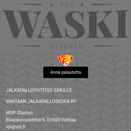
Anna palautetta
JALKAPALLOYHTEISÖ SINULLE
VANTAAN JALKAPALLOSEURA RY
MUP Stadion
Raappavuorentie 6, 01600 Vantaa
vjs@vjs.fi