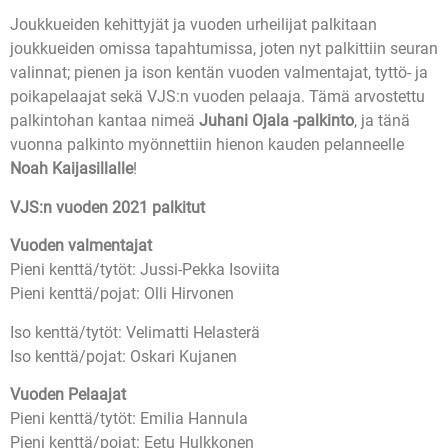
Joukkueiden kehittyjät ja vuoden urheilijat palkitaan
joukkueiden omissa tapahtumissa, joten nyt palkittiin seuran
valinnat; pienen ja ison kentän vuoden valmentajat, tyttö- ja
poikapelaajat sekä VJS:n vuoden pelaaja. Tämä arvostettu
palkintohan kantaa nimeä
Juhani Ojala -palkinto
, ja tänä
vuonna palkinto myönnettiin hienon kauden pelanneelle
Noah Kaijasillalle
!
VJS:n vuoden 2021 palkitut
Vuoden valmentajat
Pieni kenttä/tytöt: Jussi-Pekka Isoviita
Pieni kenttä/pojat: Olli Hirvonen
Iso kenttä/tytöt: Velimatti Helasterä
Iso kenttä/pojat: Oskari Kujanen
Vuoden Pelaajat
Pieni kenttä/tytöt: Emilia Hannula
Pieni kenttä/pojat: Eetu Hulkkonen