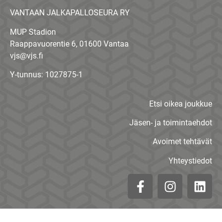
VANTAAN JALKAPALLOSEURA RY
MUP Stadion
Raappavuorentie 6, 01600 Vantaa
vjs@vjs.fi
Y-tunnus: 1027875-1
Etsi oikea joukkue
Jäsen- ja toimintaehdot
Avoimet tehtävät
Yhteystiedot