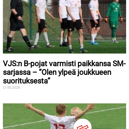
VJS:n B-pojat varmisti paikkansa SM-
sarjassa – ”Olen ylpeä joukkueen
suorituksesta”
17.06.2026