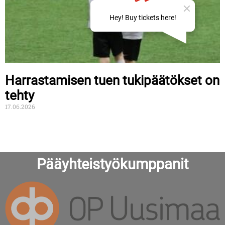
Harrastamisen tuen tukipäätökset on
tehty
17.06.2026
Pääyhteistyökumppanit