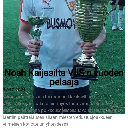
Noah Kaijasilta VJS:n vuoden
pelaaja
17.10.2021
Viime vuoden tavoin hieman poikkeuksellinen
jalkapallokausi paketoitiin myös tänä vuonna seuran
palkittavien osalta poikkeuksellisella tavalla, sillä palkinnot
jaettiin päättäjäisten sijaan miesten edustusjoukkueen
viimeisen kotiottelun yhteydessä.