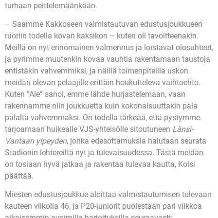
turhaan peittelemäänkään.
– Saamme Kakkoseen valmistautuvan edustusjoukkueen
ruoriin todella kovan kaksikon – kuten oli tavoitteenakin.
Meillä on nyt erinomainen valmennus ja loistavat olosuhteet,
ja pyrimme muutenkin kovaa vauhtia rakentamaan taustoja
entistäkin vahvemmiksi, ja näillä toimenpiteillä uskon
meidän olevan pelaajille erittäin houkutteleva vaihtoehto.
Kuten ”Ale” sanoi, emme lähde hurjastelemaan, vaan
rakennamme niin joukkuetta kuin kokonaisuuttakin pala
palalta vahvemmaksi. On todella tärkeää, että pystymme
tarjoamaan huikealle VJS-yhteisölle sitoutuneen
Länsi-
Vantaan ylpeyden
, jonka edesottamuksia halutaan seurata
Stadionin lehtereiltä nyt ja tulevaisuudessa. Tästä meidän
on tosiaan hyvä jatkaa ja rakentaa tulevaa kautta, Kolsi
päättää.
Miesten edustusjoukkue aloittaa valmistautumisen tulevaan
kauteen viikolla 46, ja P20-juniorit puolestaan pari viikkoa
aikaisemmin avoimilla harjoituksilla seuraavasti: