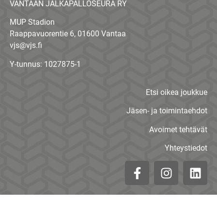
VANTAAN JALKAPALLOSEURA RY
MUP Stadion
Raappavuorentie 6, 01600 Vantaa
vjs@vjs.fi
Y-tunnus: 1027875-1
Etsi oikea joukkue
Jäsen- ja toimintaehdot
Avoimet tehtävät
Yhteystiedot