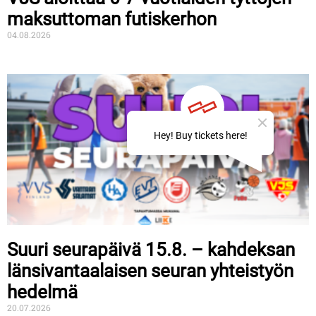
maksuttoman futiskerhon
04.08.2026
Suuri seurapäivä 15.8. – kahdeksan
länsivantaalaisen seuran yhteistyön
hedelmä
20.07.2026