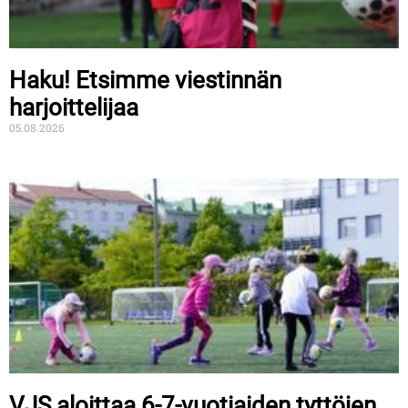
Haku! Etsimme viestinnän
harjoittelijaa
05.08.2026
VJS aloittaa 6-7-vuotiaiden tyttöjen