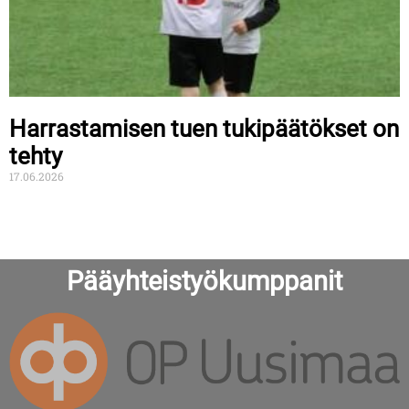
Harrastamisen tuen tukipäätökset on
tehty
17.06.2026
Pääyhteistyökumppanit