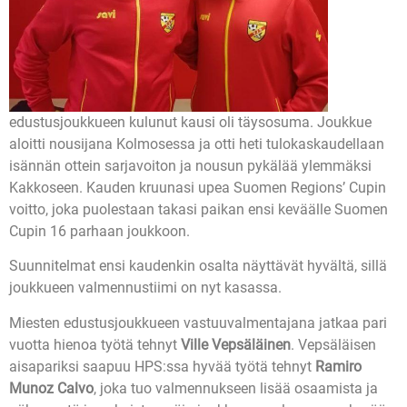
edustusjoukkueen kulunut kausi oli täysosuma. Joukkue
aloitti nousijana Kolmosessa ja otti heti tulokaskaudellaan
isännän ottein sarjavoiton ja nousun pykälää ylemmäksi
Kakkoseen. Kauden kruunasi upea Suomen Regions’ Cupin
voitto, joka puolestaan takasi paikan ensi keväälle Suomen
Cupin 16 parhaan joukkoon.
Suunnitelmat ensi kaudenkin osalta näyttävät hyvältä, sillä
joukkueen valmennustiimi on nyt kasassa.
Miesten edustusjoukkueen vastuuvalmentajana jatkaa pari
vuotta hienoa työtä tehnyt
Ville Vepsäläinen
. Vepsäläisen
aisapariksi saapuu HPS:ssa hyvää työtä tehnyt
Ramiro
Munoz Calvo
, joka tuo valmennukseen lisää osaamista ja