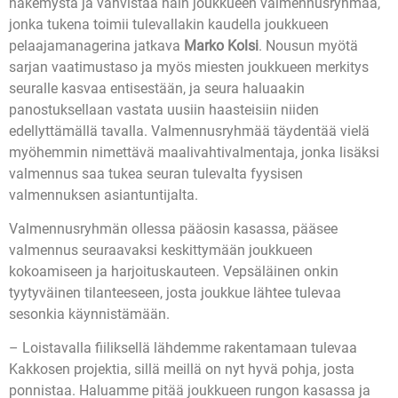
näkemystä ja vahvistaa näin joukkueen valmennusryhmää,
jonka tukena toimii tulevallakin kaudella joukkueen
pelaajamanagerina jatkava
Marko Kolsi
. Nousun myötä
sarjan vaatimustaso ja myös miesten joukkueen merkitys
seuralle kasvaa entisestään, ja seura haluaakin
panostuksellaan vastata uusiin haasteisiin niiden
edellyttämällä tavalla. Valmennusryhmää täydentää vielä
myöhemmin nimettävä maalivahtivalmentaja, jonka lisäksi
valmennus saa tukea seuran tulevalta fyysisen
valmennuksen asiantuntijalta.
Valmennusryhmän ollessa pääosin kasassa, pääsee
valmennus seuraavaksi keskittymään joukkueen
kokoamiseen ja harjoituskauteen. Vepsäläinen onkin
tyytyväinen tilanteeseen, josta joukkue lähtee tulevaa
sesonkia käynnistämään.
– Loistavalla fiiliksellä lähdemme rakentamaan tulevaa
Kakkosen projektia, sillä meillä on nyt hyvä pohja, josta
ponnistaa. Haluamme pitää joukkueen rungon kasassa ja