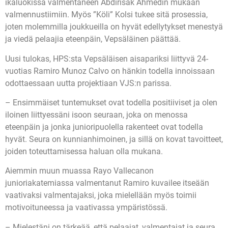
ikäluokissa valmentaneen Abdirisak Ahmedin mukaan
valmennustiimiin. Myös ”Köli” Kolsi tukee sitä prosessia,
joten molemmilla joukkueilla on hyvät edellytykset menestyä
ja viedä pelaajia eteenpäin, Vepsäläinen päättää.
Uusi tulokas, HPS:sta Vepsäläisen aisapariksi liittyvä 24-
vuotias Ramiro Munoz Calvo on hänkin todella innoissaan
odottaessaan uutta projektiaan VJS:n parissa.
– Ensimmäiset tuntemukset ovat todella positiiviset ja olen
iloinen liittyessäni isoon seuraan, joka on menossa
eteenpäin ja jonka junioripuolella rakenteet ovat todella
hyvät. Seura on kunnianhimoinen, ja sillä on kovat tavoitteet,
joiden toteuttamisessa haluan olla mukana.
Aiemmin muun muassa Rayo Vallecanon
junioriakatemiassa valmentanut Ramiro kuvailee itseään
vaativaksi valmentajaksi, joka mielellään myös toimii
motivoituneessa ja vaativassa ympäristössä.
– Mielestäni on tärkeää, että pelaajat, valmentajat ja seura