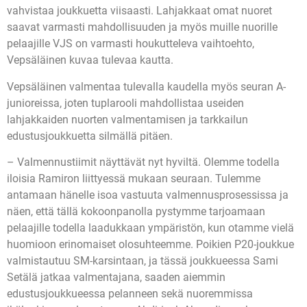
vahvistaa joukkuetta viisaasti. Lahjakkaat omat nuoret
saavat varmasti mahdollisuuden ja myös muille nuorille
pelaajille VJS on varmasti houkutteleva vaihtoehto,
Vepsäläinen kuvaa tulevaa kautta.
Vepsäläinen valmentaa tulevalla kaudella myös seuran A-
junioreissa, joten tuplarooli mahdollistaa useiden
lahjakkaiden nuorten valmentamisen ja tarkkailun
edustusjoukkuetta silmällä pitäen.
– Valmennustiimit näyttävät nyt hyviltä. Olemme todella
iloisia Ramiron liittyessä mukaan seuraan. Tulemme
antamaan hänelle isoa vastuuta valmennusprosessissa ja
näen, että tällä kokoonpanolla pystymme tarjoamaan
pelaajille todella laadukkaan ympäristön, kun otamme vielä
huomioon erinomaiset olosuhteemme. Poikien P20-joukkue
valmistautuu SM-karsintaan, ja tässä joukkueessa Sami
Setälä jatkaa valmentajana, saaden aiemmin
edustusjoukkueessa pelanneen sekä nuoremmissa