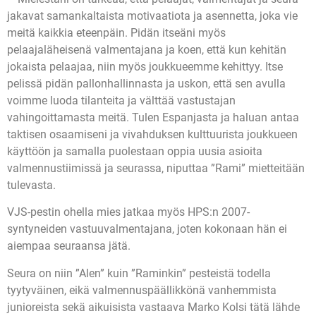
jakavat samankaltaista motivaatiota ja asennetta, joka vie
meitä kaikkia eteenpäin. Pidän itseäni myös
pelaajaläheisenä valmentajana ja koen, että kun kehitän
jokaista pelaajaa, niin myös joukkueemme kehittyy. Itse
pelissä pidän pallonhallinnasta ja uskon, että sen avulla
voimme luoda tilanteita ja välttää vastustajan
vahingoittamasta meitä. Tulen Espanjasta ja haluan antaa
taktisen osaamiseni ja vivahduksen kulttuurista joukkueen
käyttöön ja samalla puolestaan oppia uusia asioita
valmennustiimissä ja seurassa, niputtaa ”Rami” mietteitään
tulevasta.
VJS-pestin ohella mies jatkaa myös HPS:n 2007-
syntyneiden vastuuvalmentajana, joten kokonaan hän ei
aiempaa seuraansa jätä.
Seura on niin ”Alen” kuin ”Raminkin” pesteistä todella
tyytyväinen, eikä valmennuspäällikkönä vanhemmista
junioreista sekä aikuisista vastaava Marko Kolsi tätä lähde