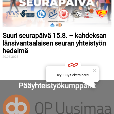
Suuri seurapäivä 15.8. – kahdeksan
länsivantaalaisen seuran yhteistyön
hedelmä
20.07.2026
Pääyhteistyökumppanit