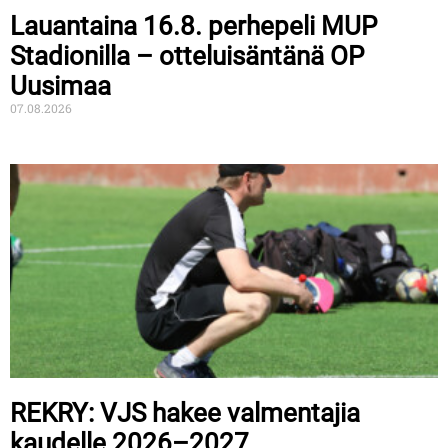
Lauantaina 16.8. perhepeli MUP
Stadionilla – otteluisäntänä OP
Uusimaa
07.08.2026
REKRY: VJS hakee valmentajia
kaudelle 2026–2027