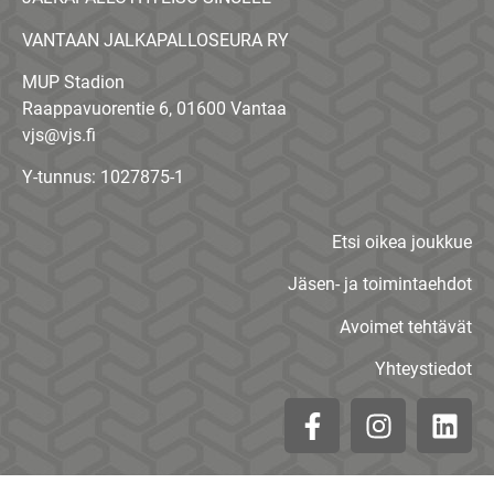
VANTAAN JALKAPALLOSEURA RY
MUP Stadion
Raappavuorentie 6, 01600 Vantaa
vjs@vjs.fi
Y-tunnus: 1027875-1
Etsi oikea joukkue
Jäsen- ja toimintaehdot
Avoimet tehtävät
Yhteystiedot