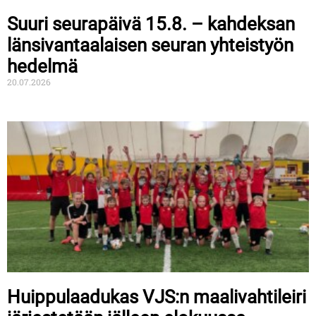
Suuri seurapäivä 15.8. – kahdeksan
länsivantaalaisen seuran yhteistyön
hedelmä
20.07.2026
Huippulaadukas VJS:n maalivahtileiri