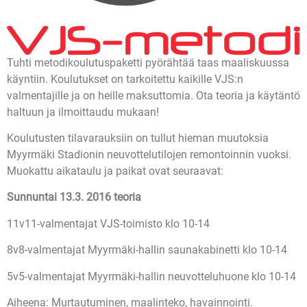
Tuhti metodikoulutuspaketti pyörähtää taas maaliskuussa
käyntiin. Koulutukset on tarkoitettu kaikille VJS:n
valmentajille ja on heille maksuttomia. Ota teoria ja käytäntö
haltuun ja ilmoittaudu mukaan!
Koulutusten tilavarauksiin on tullut hieman muutoksia
Myyrmäki Stadionin neuvottelutilojen remontoinnin vuoksi.
Muokattu aikataulu ja paikat ovat seuraavat:
Sunnuntai 13.3. 2016 teoria
11v11-valmentajat VJS-toimisto klo 10-14
8v8-valmentajat Myyrmäki-hallin saunakabinetti klo 10-14
5v5-valmentajat Myyrmäki-hallin neuvotteluhuone klo 10-14
Aiheena: Murtautuminen, maalinteko, havainnointi.