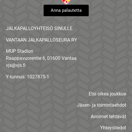
Anna palautetta
JALKAPALLOYHTEISÖ SINULLE
VANTAAN JALKAPALLOSEURA RY
MUP Stadion
Raappavuorentie 6, 01600 Vantaa
vjs@vjs.fi
Y-tunnus: 1027875-1
Etsi oikea joukkue
Jäsen- ja toimintaehdot
Avoimet tehtävät
Yhteystiedot