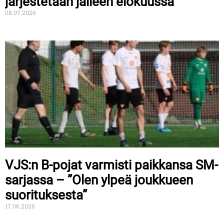
järjestetään jälleen elokuussa
08.07.2026
VJS:n B-pojat varmisti paikkansa SM-
sarjassa – ”Olen ylpeä joukkueen
suorituksesta”
17.06.2026