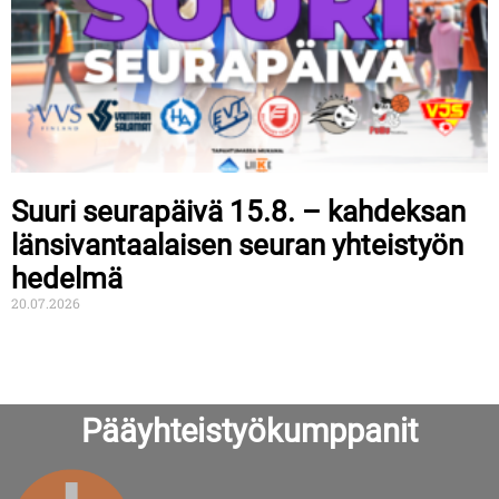
Suuri seurapäivä 15.8. – kahdeksan
länsivantaalaisen seuran yhteistyön
hedelmä
20.07.2026
Pääyhteistyökumppanit