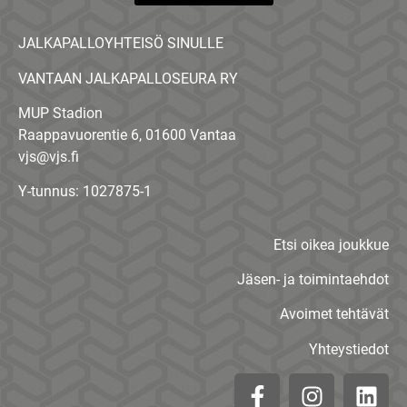
JALKAPALLOYHTEISÖ SINULLE
VANTAAN JALKAPALLOSEURA RY
MUP Stadion
Raappavuorentie 6, 01600 Vantaa
vjs@vjs.fi
Y-tunnus: 1027875-1
Etsi oikea joukkue
Jäsen- ja toimintaehdot
Avoimet tehtävät
Yhteystiedot