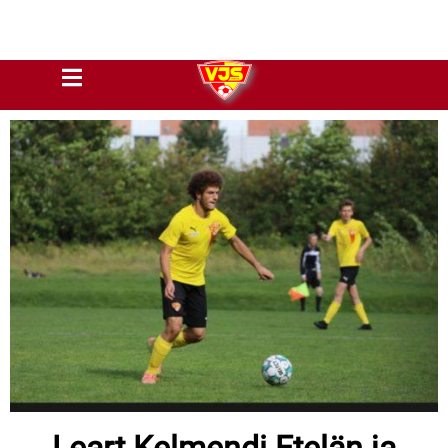
Leart Kelmendi Etelän ja