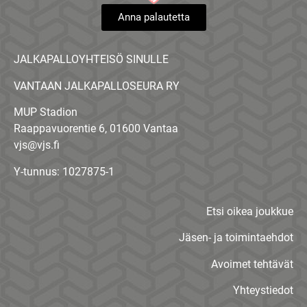
Anna palautetta
JALKAPALLOYHTEISÖ SINULLE
VANTAAN JALKAPALLOSEURA RY
MUP Stadion
Raappavuorentie 6, 01600 Vantaa
vjs@vjs.fi
Y-tunnus: 1027875-1
Etsi oikea joukkue
Jäsen- ja toimintaehdot
Avoimet tehtävät
Yhteystiedot