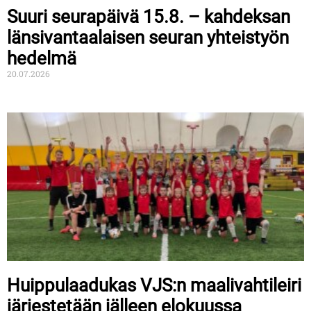
Suuri seurapäivä 15.8. – kahdeksan
länsivantaalaisen seuran yhteistyön
hedelmä
20.07.2026
Huippulaadukas VJS:n maalivahtileiri
järjestetään jälleen elokuussa