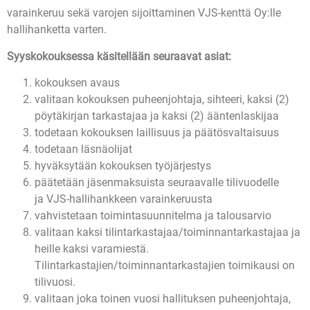
varainkeruu sekä varojen sijoittaminen VJS-kenttä Oy:lle
hallihanketta varten.
Syyskokouksessa käsitellään seuraavat asiat:
kokouksen avaus
valitaan kokouksen puheenjohtaja, sihteeri, kaksi (2)
pöytäkirjan tarkastajaa ja kaksi (2) ääntenlaskijaa
todetaan kokouksen laillisuus ja päätösvaltaisuus
todetaan läsnäolijat
hyväksytään kokouksen työjärjestys
päätetään jäsenmaksuista seuraavalle tilivuodelle
ja VJS-hallihankkeen varainkeruusta
vahvistetaan toimintasuunnitelma ja talousarvio
valitaan kaksi tilintarkastajaa/toiminnantarkastajaa ja
heille kaksi varamiestä.
Tilintarkastajien/toiminnantarkastajien toimikausi on
tilivuosi.
valitaan joka toinen vuosi hallituksen puheenjohtaja,