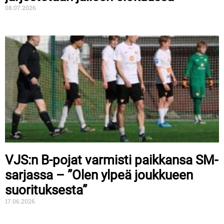
08.07.2026
VJS:n B-pojat varmisti paikkansa SM-
sarjassa – ”Olen ylpeä joukkueen
suorituksesta”
17.06.2026