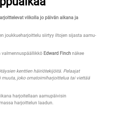
ippuaikaa
ittelevat viikolla jo päivän aikana ja
joukkueharjoittelu siirtyy iltojen sijasta aamu-
en valmennuspäällikkö
Edward Finch
näkee
sien kenttien häiriötekijöitä. Pelaajat
muuta, joko omatoimiharjoittelua tai viettää
aikana harjoitellaan aamupäivisin
massa harjoittelun laadun.