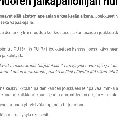
nuoren jalkapalloilijan hu
avat elää akatemiapelaajan arkea kesän aikana. Joukkueet harjo
 sekä vapaa-ajalle.
iden arkirytmi muuttuu konkreettisesti, kun useiden joukkueiden 
oimittu PU15/1 ja PU17/1 joukkueiden kanssa, jossa ikävaihe
ja kehitystä:
at tehokkaampia harjoituksia ilman lyhyiden vuorojen ja täpötäy
man koulun kuormitusta, minkä lisäksi päivään jää aikaa tehdä 
na keskiviikkoisin näiden kahden joukkueen leiripäivää, minkä 
. Mukana on kaikkiaan kuusi seuran ammattivalmentajaa varmista
tsevan lounaan yhteistyökumppanin tarjoamana.
llä suorituskykykeskeisesti.