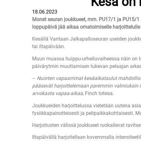
Kesä on 
18.06.2023
Monet seuran joukkueet, mm. PU17/1 ja PU15/1 sa
loppupäivä jää aikaa omatoimiselle harjoittelulle
Kesällä Vantaan Jalkapalloseuran useiden joukkue
tai iltapäivään.
Muun muassa huippu-urheiluvaiheessa näin on t
päivärytmin muuttamisen tukevan pelaajan arkea 
–
Nuorten vapaammat kesäaikataulut mahdollistav
pääsevät harjoittelemaan paremmin valmiuksin il
arvokasta vapaa-aikaa,
Finch toteaa.
Joukkueiden harjoittelussa vietetään uutena asia
fysiikkapainotteisesti ja pelipaikkakohtaisesti
Harjoitusten välissä joukkueet ruokailevat ravi
Iltapäivällä harjoitellaan kovemmalla intensiteeti