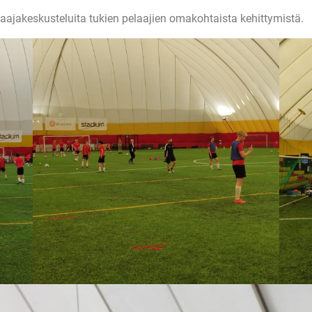
laajakeskusteluita tukien pelaajien omakohtaista kehittymistä.