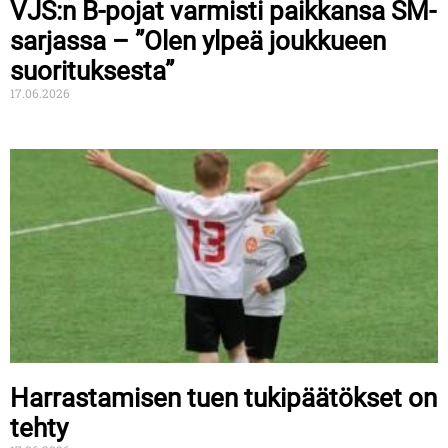
VJS:n B-pojat varmisti paikkansa SM-
sarjassa – ”Olen ylpeä joukkueen
suorituksesta”
17.06.2026
Harrastamisen tuen tukipäätökset on
tehty