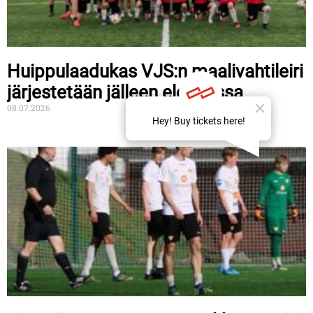
Huippulaadukas VJS:n maalivahtileiri
järjestetään jälleen elokuussa
08.07.2026