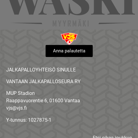
Anna palautetta
JALKAPALLOYHTEISÖ SINULLE
VANTAAN JALKAPALLOSEURA RY
MUP Stadion
Raappavuorentie 6, 01600 Vantaa
vjs@vjs.fi
Y-tunnus: 1027875-1
Etsi oikea joukkue